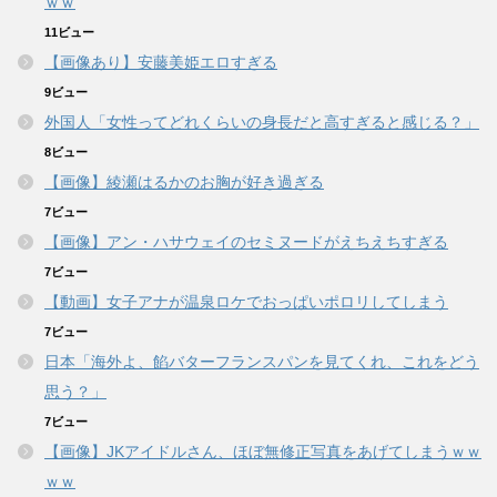
ｗｗ
11ビュー
【画像あり】安藤美姫エロすぎる
9ビュー
外国人「女性ってどれくらいの身長だと高すぎると感じる？」
8ビュー
【画像】綾瀬はるかのお胸が好き過ぎる
7ビュー
【画像】アン・ハサウェイのセミヌードがえちえちすぎる
7ビュー
【動画】女子アナが温泉ロケでおっぱいポロリしてしまう
7ビュー
日本「海外よ、餡バターフランスパンを見てくれ、これをどう
思う？」
7ビュー
【画像】JKアイドルさん、ほぼ無修正写真をあげてしまうｗｗ
ｗｗ