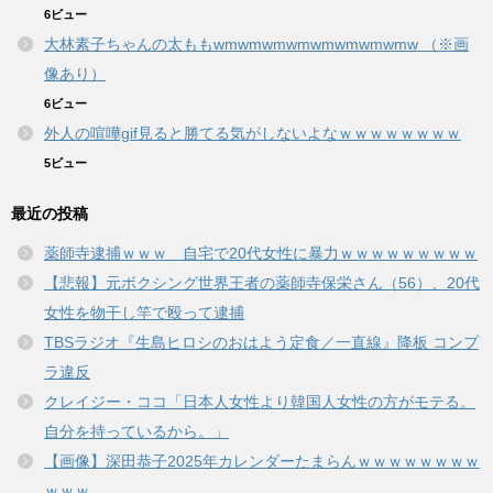
6ビュー
大林素子ちゃんの太ももwmwmwmwmwmwmwmwmw （※画
像あり）
6ビュー
外人の喧嘩gif見ると勝てる気がしないよなｗｗｗｗｗｗｗｗ
5ビュー
最近の投稿
薬師寺逮捕ｗｗｗ 自宅で20代女性に暴力ｗｗｗｗｗｗｗｗｗ
【悲報】元ボクシング世界王者の薬師寺保栄さん（56）、20代
女性を物干し竿で殴って逮捕
TBSラジオ『生島ヒロシのおはよう定食／一直線』降板 コンプ
ラ違反
クレイジー・ココ「日本人女性より韓国人女性の方がモテる。
自分を持っているから。」
【画像】深田恭子2025年カレンダーたまらんｗｗｗｗｗｗｗｗ
ｗｗｗ