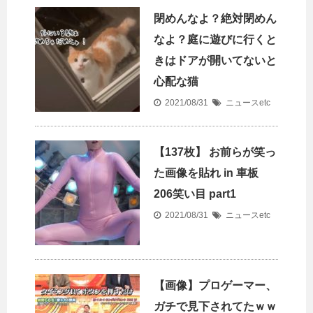
閉めんなよ？絶対閉めん
なよ？庭に遊びに行くと
きはドアが開いてないと
心配な猫
2021/08/31
ニュースetc
【137枚】 お前らが笑っ
た画像を貼れ in 車板
206笑い目 part1
2021/08/31
ニュースetc
【画像】プロゲーマー、
ガチで見下されてたｗｗ