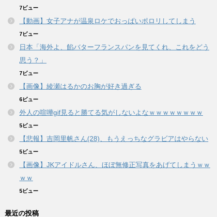
7ビュー
【動画】女子アナが温泉ロケでおっぱいポロリしてしまう
7ビュー
日本「海外よ、餡バターフランスパンを見てくれ、これをどう
思う？」
7ビュー
【画像】綾瀬はるかのお胸が好き過ぎる
6ビュー
外人の喧嘩gif見ると勝てる気がしないよなｗｗｗｗｗｗｗｗ
5ビュー
【悲報】吉岡里帆さん(28)、もうえっちなグラビアはやらない
5ビュー
【画像】JKアイドルさん、ほぼ無修正写真をあげてしまうｗｗ
ｗｗ
5ビュー
最近の投稿