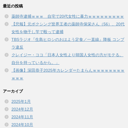
最近の投稿
薬師寺逮捕ｗｗｗ 自宅で20代女性に暴力ｗｗｗｗｗｗｗｗｗ
【悲報】元ボクシング世界王者の薬師寺保栄さん（56）、20代
女性を物干し竿で殴って逮捕
TBSラジオ『生島ヒロシのおはよう定食／一直線』降板 コンプ
ラ違反
クレイジー・ココ「日本人女性より韓国人女性の方がモテる。
自分を持っているから。」
【画像】深田恭子2025年カレンダーたまらんｗｗｗｗｗｗｗｗ
ｗｗｗ
アーカイブ
2025年1月
2024年12月
2024年11月
2024年10月