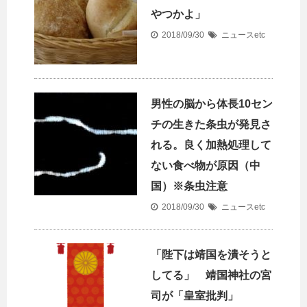
やつかよ」
2018/09/30
ニュースetc
男性の脳から体長10セン
チの生きた条虫が発見さ
れる。良く加熱処理して
ない食べ物が原因（中
国）※条虫注意
2018/09/30
ニュースetc
「陛下は靖国を潰そうと
してる」 靖国神社の宮
司が「皇室批判」