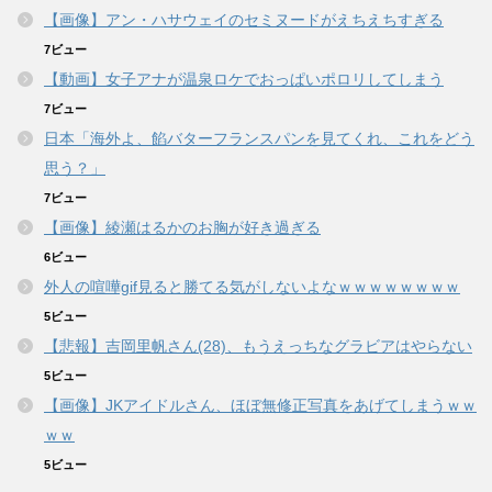
【画像】アン・ハサウェイのセミヌードがえちえちすぎる
7ビュー
【動画】女子アナが温泉ロケでおっぱいポロリしてしまう
7ビュー
日本「海外よ、餡バターフランスパンを見てくれ、これをどう
思う？」
7ビュー
【画像】綾瀬はるかのお胸が好き過ぎる
6ビュー
外人の喧嘩gif見ると勝てる気がしないよなｗｗｗｗｗｗｗｗ
5ビュー
【悲報】吉岡里帆さん(28)、もうえっちなグラビアはやらない
5ビュー
【画像】JKアイドルさん、ほぼ無修正写真をあげてしまうｗｗ
ｗｗ
5ビュー