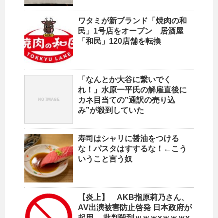
ワタミが新ブランド「焼肉の和
民」1号店をオープン 居酒屋
「和民」120店舗を転換
「なんとか大谷に繋いでく
れ！」水原一平氏の解雇直後に
カネ目当ての”通訳の売り込
み”が殺到していた
寿司はシャリに醤油をつける
な！パスタはすするな！←こう
いうこと言う奴
【炎上】 AKB指原莉乃さん、
AV出演被害防止啓発 日本政府が
起用 →批判殺到ｗｗｗxｗｗｗx