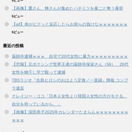
5ビュー
【画像】鷹さん、蜂さんが集めたハチミツを巣ごと奪う暴挙
5ビュー
【gif】体がビクッと反応したらお前らの負けなｗｗｗｗｗｗｗ
5ビュー
最近の投稿
薬師寺逮捕ｗｗｗ 自宅で20代女性に暴力ｗｗｗｗｗｗｗｗｗ
【悲報】元ボクシング世界王者の薬師寺保栄さん（56）、20代
女性を物干し竿で殴って逮捕
TBSラジオ『生島ヒロシのおはよう定食／一直線』降板 コンプ
ラ違反
クレイジー・ココ「日本人女性より韓国人女性の方がモテる。
自分を持っているから。」
【画像】深田恭子2025年カレンダーたまらんｗｗｗｗｗｗｗｗ
ｗｗｗ