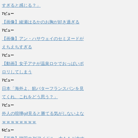
すぎると感じる？」
7ビュー
【画像】綾瀬はるかのお胸が好き過ぎる
7ビュー
【画像】アン・ハサウェイのセミヌードが
えちえちすぎる
7ビュー
【動画】女子アナが温泉ロケでおっぱいポ
ロリしてしまう
7ビュー
日本「海外よ、餡バターフランスパンを見
てくれ、これをどう思う？」
7ビュー
外人の喧嘩gif見ると勝てる気がしないよな
ｗｗｗｗｗｗｗｗ
5ビュー