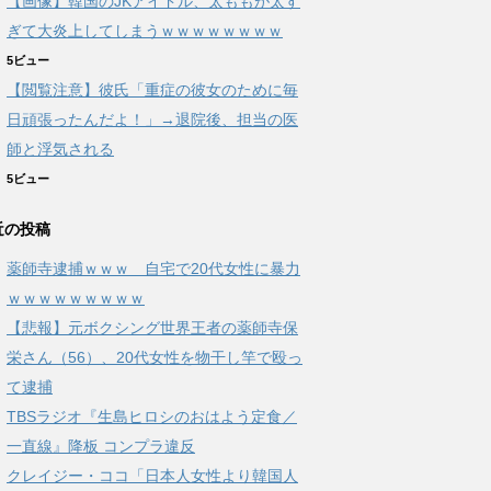
【画像】韓国のJKアイドル、太ももが太す
ぎて大炎上してしまうｗｗｗｗｗｗｗｗ
5ビュー
【閲覧注意】彼氏「重症の彼女のために毎
日頑張ったんだよ！」→退院後、担当の医
師と浮気される
5ビュー
近の投稿
薬師寺逮捕ｗｗｗ 自宅で20代女性に暴力
ｗｗｗｗｗｗｗｗｗ
【悲報】元ボクシング世界王者の薬師寺保
栄さん（56）、20代女性を物干し竿で殴っ
て逮捕
TBSラジオ『生島ヒロシのおはよう定食／
一直線』降板 コンプラ違反
クレイジー・ココ「日本人女性より韓国人