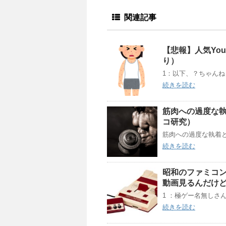
関連記事
【悲報】人気You
り）
1：以下、？ちゃんねるか
続きを読む
筋肉への過度な
コ研究）
筋肉への過度な執着と
続きを読む
昭和のファミコン
動画見るんだけ
1 ：極ゲー名無しさん：2018
続きを読む