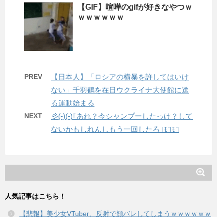
【GIF】喧嘩のgifが好きなやつｗ
ｗｗｗｗｗｗ
PREV
【日本人】「ロシアの横暴を許してはいけ
ない」千羽鶴を在日ウクライナ大使館に送
る運動始まる
NEXT
彡(-)(-)｢あれ？今シャンプーしたっけ？して
ないかもしれんしもう一回したろ｣ﾓｺﾓｺ
人気記事はこちら！
【悲報】美少女VTuber、反射で顔バレしてしまうｗｗｗｗｗｗ