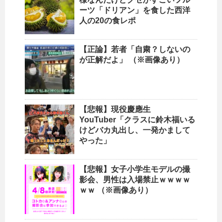
ーツ「ドリアン」を食した西洋
人の20の食レポ
【正論】若者「自粛？しないの
が正解だよ」 （※画像あり）
【悲報】現役慶應生
YouTuber「クラスに鈴木福いる
けどバカ丸出し、一発かまして
やった」
【悲報】女子小学生モデルの撮
影会、男性は入場禁止ｗｗｗｗ
ｗｗ （※画像あり）