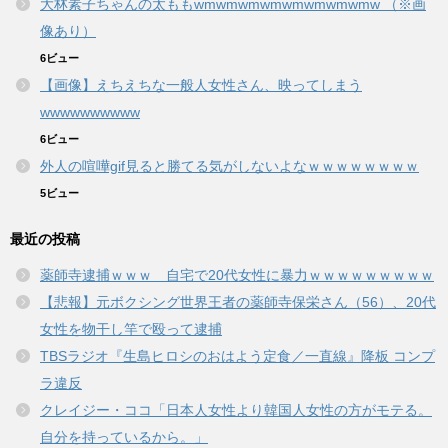
大林素子ちゃんの太ももwmwmwmwmwmwmwmwmw （※画
像あり）
6ビュー
【画像】えちえちな一般人女性さん、映ってしまう
wwwwwwwwww
6ビュー
外人の喧嘩gif見ると勝てる気がしないよなｗｗｗｗｗｗｗｗ
5ビュー
最近の投稿
薬師寺逮捕ｗｗｗ 自宅で20代女性に暴力ｗｗｗｗｗｗｗｗｗ
【悲報】元ボクシング世界王者の薬師寺保栄さん（56）、20代
女性を物干し竿で殴って逮捕
TBSラジオ『生島ヒロシのおはよう定食／一直線』降板 コンプ
ラ違反
クレイジー・ココ「日本人女性より韓国人女性の方がモテる。
自分を持っているから。」