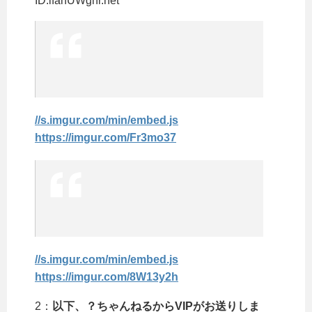
ID:lfahUWghr.net
//s.imgur.com/min/embed.js
https://imgur.com/Fr3mo37
//s.imgur.com/min/embed.js
https://imgur.com/8W13y2h
2：
以下、？ちゃんねるからVIPがお送りしま