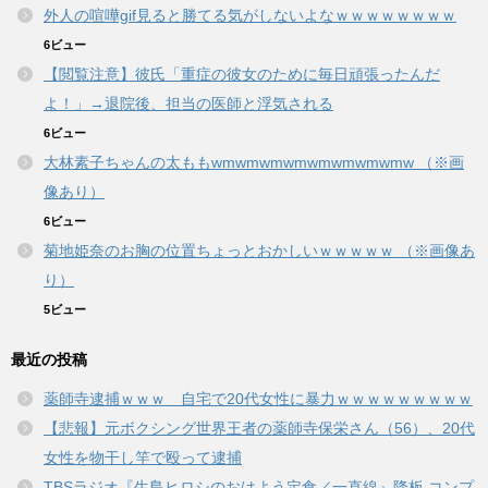
外人の喧嘩gif見ると勝てる気がしないよなｗｗｗｗｗｗｗｗ
6ビュー
【閲覧注意】彼氏「重症の彼女のために毎日頑張ったんだ
よ！」→退院後、担当の医師と浮気される
6ビュー
大林素子ちゃんの太ももwmwmwmwmwmwmwmwmw （※画
像あり）
6ビュー
菊地姫奈のお胸の位置ちょっとおかしいｗｗｗｗｗ （※画像あ
り）
5ビュー
最近の投稿
薬師寺逮捕ｗｗｗ 自宅で20代女性に暴力ｗｗｗｗｗｗｗｗｗ
【悲報】元ボクシング世界王者の薬師寺保栄さん（56）、20代
女性を物干し竿で殴って逮捕
TBSラジオ『生島ヒロシのおはよう定食／一直線』降板 コンプ