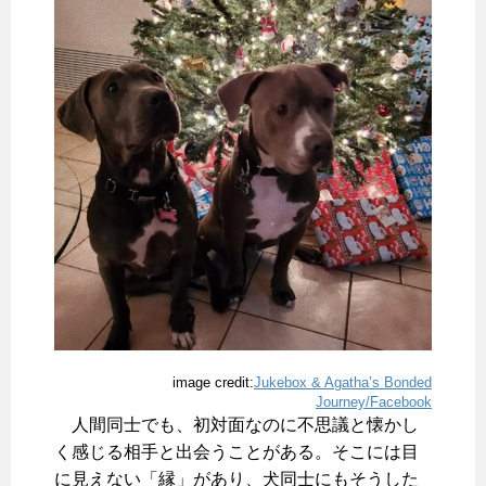
image credit:
Jukebox & Agatha’s Bonded
Journey/Facebook
人間同士でも、初対面なのに不思議と懐かし
く感じる相手と出会うことがある。そこには目
に見えない「縁」があり、犬同士にもそうした