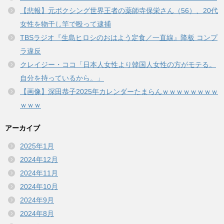
【悲報】元ボクシング世界王者の薬師寺保栄さん（56）、20代
女性を物干し竿で殴って逮捕
TBSラジオ『生島ヒロシのおはよう定食／一直線』降板 コンプ
ラ違反
クレイジー・ココ「日本人女性より韓国人女性の方がモテる。
自分を持っているから。」
【画像】深田恭子2025年カレンダーたまらんｗｗｗｗｗｗｗｗ
ｗｗｗ
アーカイブ
2025年1月
2024年12月
2024年11月
2024年10月
2024年9月
2024年8月