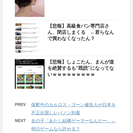
【悲報】高級食パン専門店さ
ん、閉店しまくる ←君らなん
で買わなくなったん？
【悲報】しょこたん、まんが道
を絶賛するも”既読”になってな
いｗｗｗｗｗｗｗｗｗ
PREV
保釈中のカルロス・ゴーン被告人が日本を
不正出国しレバノン到着
NEXT
女の子「あたし結構ゲーマーなんだー」←
何のゲームなら許せる？