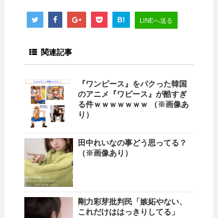
B!
LINEへ送る
関連記事
『ワンピース』をパクった韓国
のアニメ『ワピース』が酷すぎ
る件ｗｗｗｗｗｗｗ （※画像あ
り）
田中れいなの事どう思ってる？
（※画像あり）
剛力彩芽批判民「嫉妬やない、
これだけははっきりしてる」