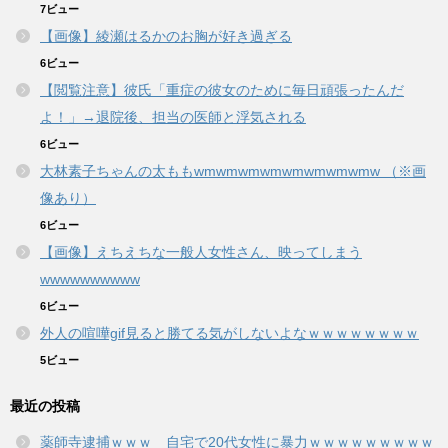
7ビュー
【画像】綾瀬はるかのお胸が好き過ぎる
6ビュー
【閲覧注意】彼氏「重症の彼女のために毎日頑張ったんだ
よ！」→退院後、担当の医師と浮気される
6ビュー
大林素子ちゃんの太ももwmwmwmwmwmwmwmwmw （※画
像あり）
6ビュー
【画像】えちえちな一般人女性さん、映ってしまう
wwwwwwwwww
6ビュー
外人の喧嘩gif見ると勝てる気がしないよなｗｗｗｗｗｗｗｗ
5ビュー
最近の投稿
薬師寺逮捕ｗｗｗ 自宅で20代女性に暴力ｗｗｗｗｗｗｗｗｗ