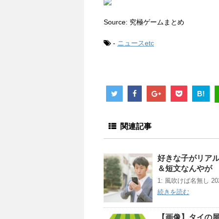
Source: 究極ゲームまとめ
-
ニュースetc
B!
関連記事
好きな子がリアル
＆短文なんやが
1: 風吹けば名無し 2023/0
続きを読む
【画像】タイの