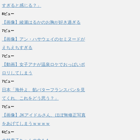
すぎると感じる？」
8ビュー
【画像】綾瀬はるかのお胸が好き過ぎる
7ビュー
【画像】アン・ハサウェイのセミヌードが
えちえちすぎる
7ビュー
【動画】女子アナが温泉ロケでおっぱいポ
ロリしてしまう
7ビュー
日本「海外よ、餡バターフランスパンを見
てくれ、これをどう思う？」
7ビュー
【画像】JKアイドルさん、ほぼ無修正写真
をあげてしまうｗｗｗｗ
6ビュー