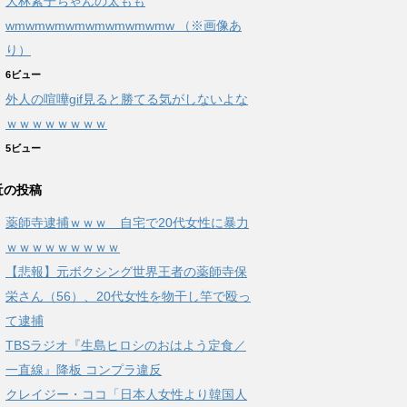
大林素子ちゃんの太もも
wmwmwmwmwmwmwmwmw （※画像あ
り）
6ビュー
外人の喧嘩gif見ると勝てる気がしないよな
ｗｗｗｗｗｗｗｗ
5ビュー
近の投稿
薬師寺逮捕ｗｗｗ 自宅で20代女性に暴力
ｗｗｗｗｗｗｗｗｗ
【悲報】元ボクシング世界王者の薬師寺保
栄さん（56）、20代女性を物干し竿で殴っ
て逮捕
TBSラジオ『生島ヒロシのおはよう定食／
一直線』降板 コンプラ違反
クレイジー・ココ「日本人女性より韓国人