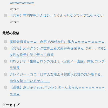
wwwwwwwwww
6ビュー
【悲報】吉岡里帆さん(28)、もうえっちなグラビアはやらない
5ビュー
最近の投稿
薬師寺逮捕ｗｗｗ 自宅で20代女性に暴力ｗｗｗｗｗｗｗｗｗ
【悲報】元ボクシング世界王者の薬師寺保栄さん（56）、20代
女性を物干し竿で殴って逮捕
TBSラジオ『生島ヒロシのおはよう定食／一直線』降板 コンプ
ラ違反
クレイジー・ココ「日本人女性より韓国人女性の方がモテる。
自分を持っているから。」
【画像】深田恭子2025年カレンダーたまらんｗｗｗｗｗｗｗｗ
ｗｗｗ
アーカイブ