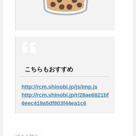
こちらもおすすめ
http://rcm.shinobi.jp/js/imp.js
http://rcm.shinobi.jp/r/28ae6821bf
6eec419a5df803f44ea1c6