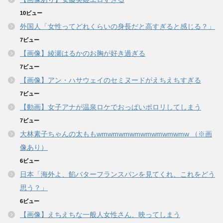
10ビュー
外国人「女性ってどれくらいの身長だと高すぎると感じる？」
7ビュー
【画像】綾瀬はるかのお胸が好き過ぎる
7ビュー
【画像】アン・ハサウェイのセミヌードがえちえちすぎる
7ビュー
【動画】女子アナが温泉ロケでおっぱいポロリしてしまう
7ビュー
大林素子ちゃんの太ももwmwmwmwmwmwmwmwmw （※画
像あり）
6ビュー
日本「海外よ、餡バターフランスパンを見てくれ、これをどう
思う？」
6ビュー
【画像】えちえちな一般人女性さん、映ってしまう