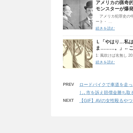
アメリカの猟奇
モンスターが爆
アメリカ犯罪史の中
ート・ …
続きを読む
Ｌ「やはり…私
ま………。」←
1: 風吹けば名無し 2018/0
続きを読む
PREV
ロードバイクで車道を走っ
し､市を訴え賠償金勝ち取
NEXT
【GIF】AVの女性殴るや