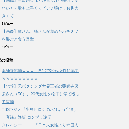
【画像】生田絵梨花とか言う才色兼備でか
わいくて歌も上手くてピアノ弾けてお胸大
きくて
5ビュー
【画像】鷹さん、蜂さんが集めたハチミツ
を巣ごと奪う暴挙
5ビュー
近の投稿
薬師寺逮捕ｗｗｗ 自宅で20代女性に暴力
ｗｗｗｗｗｗｗｗｗ
【悲報】元ボクシング世界王者の薬師寺保
栄さん（56）、20代女性を物干し竿で殴っ
て逮捕
TBSラジオ『生島ヒロシのおはよう定食／
一直線』降板 コンプラ違反
クレイジー・ココ「日本人女性より韓国人