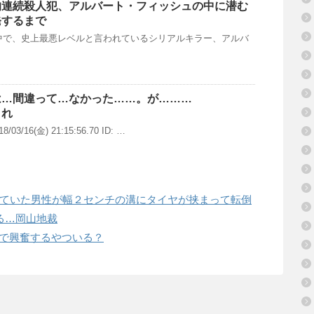
的連続殺人犯、アルバート・フィッシュの中に潜む
発するまで
で、史上最悪レベルと言われているシリアルキラー、アルバ
は…間違って…なかった……。が………
これ
3/16(金) 21:15:56.70 ID: …
ていた男性が幅２センチの溝にタイヤが挟まって転倒
る…岡山地裁
つで興奮するやついる？