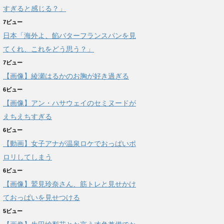
すぎると感じる？」
7ビュー
日本「海外よ、餡バターフランスパンを見
てくれ、これをどう思う？」
7ビュー
【画像】綾瀬はるかのお胸が好き過ぎる
6ビュー
【画像】アン・ハサウェイのセミヌードが
えちえちすぎる
6ビュー
【動画】女子アナが温泉ロケでおっぱいポ
ロリしてしまう
6ビュー
【画像】鷲見玲奈さん、筋トレと見せかけ
ておっぱいを見せつける
5ビュー