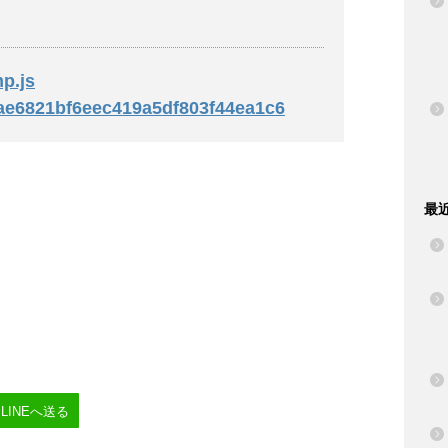
mp.js
28ae6821bf6eec419a5df803f44ea1c6
最
LINEへ送る