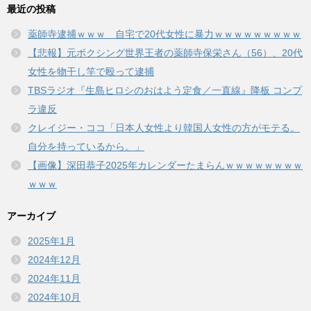
最近の投稿
薬師寺逮捕ｗｗｗ 自宅で20代女性に暴力ｗｗｗｗｗｗｗｗｗ
【悲報】元ボクシング世界王者の薬師寺保栄さん（56）、20代
女性を物干し竿で殴って逮捕
TBSラジオ『生島ヒロシのおはよう定食／一直線』降板 コンプ
ラ違反
クレイジー・ココ「日本人女性より韓国人女性の方がモテる。
自分を持っているから。」
【画像】深田恭子2025年カレンダーたまらんｗｗｗｗｗｗｗｗ
ｗｗｗ
アーカイブ
2025年1月
2024年12月
2024年11月
2024年10月