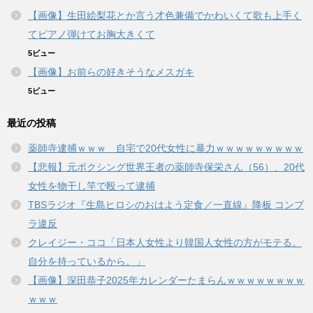
【画像】生田絵梨花とか言う才色兼備でかわいくて歌も上手く
てピアノ弾けてお胸大きくて
5ビュー
【画像】お前らの好きそうなメスガキ
5ビュー
最近の投稿
薬師寺逮捕ｗｗｗ 自宅で20代女性に暴力ｗｗｗｗｗｗｗｗｗ
【悲報】元ボクシング世界王者の薬師寺保栄さん（56）、20代
女性を物干し竿で殴って逮捕
TBSラジオ『生島ヒロシのおはよう定食／一直線』降板 コンプ
ラ違反
クレイジー・ココ「日本人女性より韓国人女性の方がモテる。
自分を持っているから。」
【画像】深田恭子2025年カレンダーたまらんｗｗｗｗｗｗｗｗ
ｗｗｗ