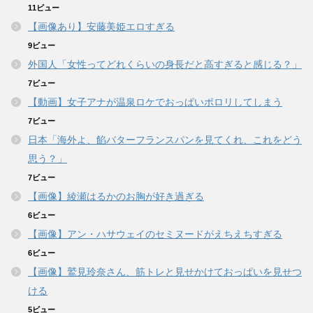
11ビュー
【画像あり】安藤美姫エロすぎる
9ビュー
外国人「女性ってどれくらいの身長だと高すぎると感じる？」
7ビュー
【動画】女子アナが温泉ロケでおっぱいポロリしてしまう
7ビュー
日本「海外よ、餡バターフランスパンを見てくれ、これをどう
思う？」
7ビュー
【画像】綾瀬はるかのお胸が好き過ぎる
6ビュー
【画像】アン・ハサウェイのセミヌードがえちえちすぎる
6ビュー
【画像】鷲見玲奈さん、筋トレと見せかけておっぱいを見せつ
ける
5ビュー