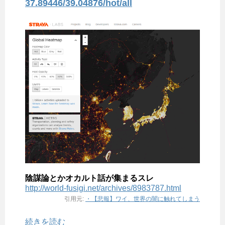
37.89446/39.04876/hot/all
陰謀論とかオカルト話が集まるスレ
http://world-fusigi.net/archives/8983787.html
引用元:
・
【悲報】ワイ、世界の闇に触れてしまう
続きを読む