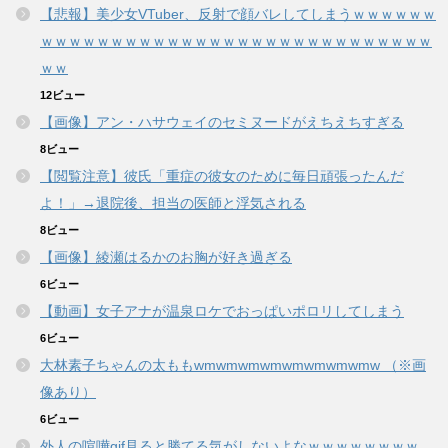
【悲報】美少女VTuber、反射で顔バレしてしまうｗｗｗｗｗｗ
ｗｗｗｗｗｗｗｗｗｗｗｗｗｗｗｗｗｗｗｗｗｗｗｗｗｗｗｗ
ｗｗ
12ビュー
【画像】アン・ハサウェイのセミヌードがえちえちすぎる
8ビュー
【閲覧注意】彼氏「重症の彼女のために毎日頑張ったんだ
よ！」→退院後、担当の医師と浮気される
8ビュー
【画像】綾瀬はるかのお胸が好き過ぎる
6ビュー
【動画】女子アナが温泉ロケでおっぱいポロリしてしまう
6ビュー
大林素子ちゃんの太ももwmwmwmwmwmwmwmwmw （※画
像あり）
6ビュー
外人の喧嘩gif見ると勝てる気がしないよなｗｗｗｗｗｗｗｗ