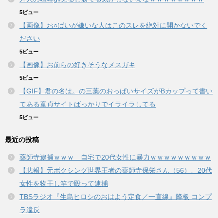
5ビュー
【画像】お○ぱいが嫌いな人はこのスレを絶対に開かないでく
ださい
5ビュー
【画像】お前らの好きそうなメスガキ
5ビュー
【GIF】君の名は。の三葉のおっぱいサイズがBカップって書い
てある童貞サイトばっかりでイライラしてる
5ビュー
最近の投稿
薬師寺逮捕ｗｗｗ 自宅で20代女性に暴力ｗｗｗｗｗｗｗｗｗ
【悲報】元ボクシング世界王者の薬師寺保栄さん（56）、20代
女性を物干し竿で殴って逮捕
TBSラジオ『生島ヒロシのおはよう定食／一直線』降板 コンプ
ラ違反