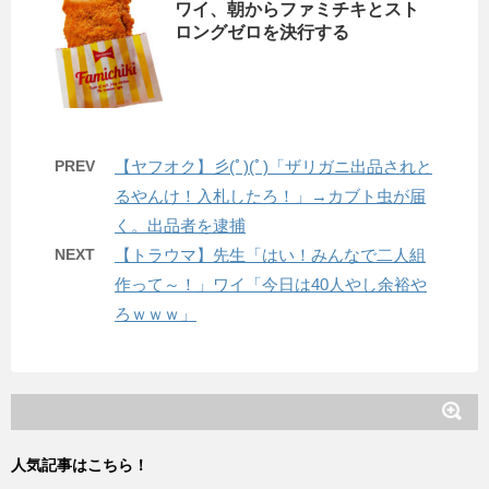
ワイ、朝からファミチキとスト
ロングゼロを決行する
PREV
【ヤフオク】彡(ﾟ)(ﾟ)「ザリガニ出品されと
るやんけ！入札したろ！」→カブト虫が届
く。出品者を逮捕
NEXT
【トラウマ】先生「はい！みんなで二人組
作って～！」ワイ「今日は40人やし余裕や
ろｗｗｗ」
人気記事はこちら！