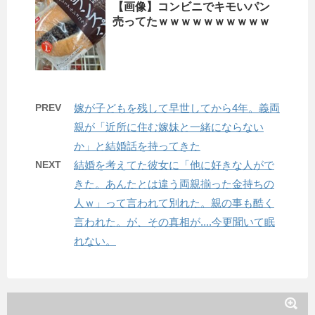
【画像】コンビニでキモいパン
売ってたｗｗｗｗｗｗｗｗｗｗ
PREV
嫁が子どもを残して早世してから4年。義両
親が「近所に住む嫁妹と一緒にならない
か」と結婚話を持ってきた
NEXT
結婚を考えてた彼女に「他に好きな人がで
きた。あんたとは違う両親揃った金持ちの
人ｗ」って言われて別れた。親の事も酷く
言われた。が、その真相が....今更聞いて眠
れない。