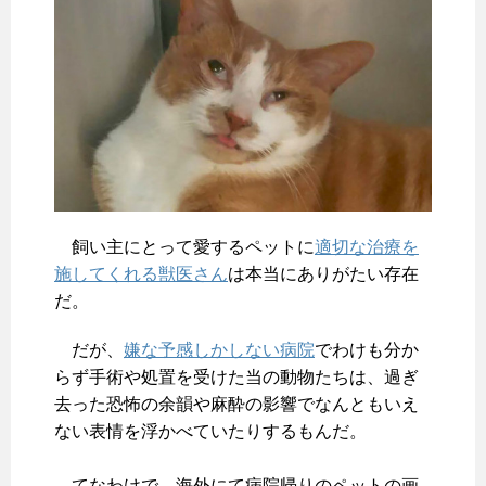
飼い主にとって愛するペットに
適切な治療を
施してくれる獣医さん
は本当にありがたい存在
だ。
だが、
嫌な予感しかしない病院
でわけも分か
らず手術や処置を受けた当の動物たちは、過ぎ
去った恐怖の余韻や麻酔の影響でなんともいえ
ない表情を浮かべていたりするもんだ。
てなわけで、海外にて病院帰りのペットの画