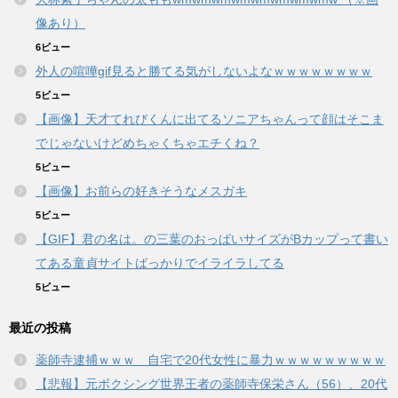
像あり）
6ビュー
外人の喧嘩gif見ると勝てる気がしないよなｗｗｗｗｗｗｗｗ
5ビュー
【画像】天才てれびくんに出てるソニアちゃんって顔はそこま
でじゃないけどめちゃくちゃエチくね？
5ビュー
【画像】お前らの好きそうなメスガキ
5ビュー
【GIF】君の名は。の三葉のおっぱいサイズがBカップって書い
てある童貞サイトばっかりでイライラしてる
5ビュー
最近の投稿
薬師寺逮捕ｗｗｗ 自宅で20代女性に暴力ｗｗｗｗｗｗｗｗｗ
【悲報】元ボクシング世界王者の薬師寺保栄さん（56）、20代