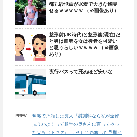
都丸紗也華が水着で大きな胸見
せるｗｗｗｗｗ （※画像あり）
整形前(JK時代)と整形後(現在)だ
と男は前者を女は後者を可愛い
と思うらしいｗｗｗｗ （※画像
あり）
夜行バスって死ぬほど安いな
PREV
奪略でき婚した友人『慰謝料なら私が全部
払うわよ！って相手の奥さんに言ってやっ
たｗｗ（ドヤァ』 → そして略奪した旦那と