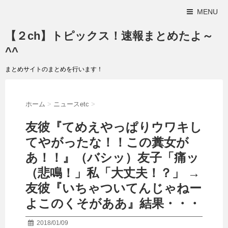
MENU
【２ch】トピックス！速報まとめたよ～
^^
まとめサイトのまとめを行います！
ホーム
>
ニュースetc
>
友彼『てめえやっぱりウワキし
てやがったな！！この糞女が
あ！！』（バシッ）友子「痛ッ
（悲鳴！」私「大丈夫！？」 →
友彼『いちゃついてんじゃねー
よこのくそがああ』結果・・・
2018/01/09