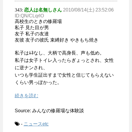
343:
恋人は名無しさん
2010/08/14(土) 23:52:06
ID:QN/CLqrlO
高校生のときの修羅場
私子 見た目が男
友子 私子の友達
友彼 友子の彼氏 束縛好き やきもち焼き
私子はﾑﾈなし、大柄で高身長、声も低め。
私子は女子トイレ入ったらぎょっとされ、女性
に逆ナンされ、
いつも学生証出すまで女性と信じてもらえない
くらい男っぽかった。
続きを読む
Source: みんなの修羅場な体験談
-
ニュースetc