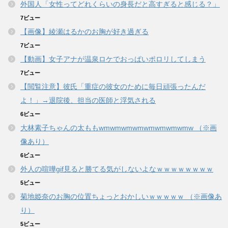
外国人「女性ってどれくらいの身長だと高すぎると感じる？」
7ビュー
【画像】綾瀬はるかのお胸が好き過ぎる
7ビュー
【動画】女子アナが温泉ロケでおっぱいポロリしてしまう
7ビュー
【閲覧注意】彼氏「重症の彼女のために毎日頑張ったんだ
よ！」→退院後、担当の医師と浮気される
6ビュー
大林素子ちゃんの太ももwmwmwmwmwmwmwmwmw （※画
像あり）
6ビュー
外人の喧嘩gif見ると勝てる気がしないよなｗｗｗｗｗｗｗｗ
5ビュー
菊地姫奈のお胸の位置ちょっとおかしいｗｗｗｗｗ （※画像あ
り）
5ビュー