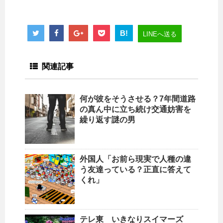
B!
LINEへ送る
関連記事
何が彼をそうさせる？7年間道路
の真ん中に立ち続け交通妨害を
繰り返す謎の男
外国人「お前ら現実で人種の違
う友達っている？正直に答えて
くれ」
テレ東 いきなりスイマーズ