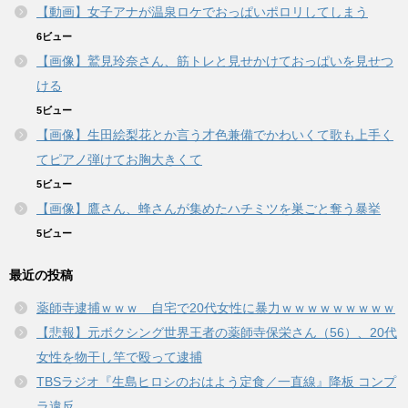
【動画】女子アナが温泉ロケでおっぱいポロリしてしまう
6ビュー
【画像】鷲見玲奈さん、筋トレと見せかけておっぱいを見せつ
ける
5ビュー
【画像】生田絵梨花とか言う才色兼備でかわいくて歌も上手く
てピアノ弾けてお胸大きくて
5ビュー
【画像】鷹さん、蜂さんが集めたハチミツを巣ごと奪う暴挙
5ビュー
最近の投稿
薬師寺逮捕ｗｗｗ 自宅で20代女性に暴力ｗｗｗｗｗｗｗｗｗ
【悲報】元ボクシング世界王者の薬師寺保栄さん（56）、20代
女性を物干し竿で殴って逮捕
TBSラジオ『生島ヒロシのおはよう定食／一直線』降板 コンプ
ラ違反