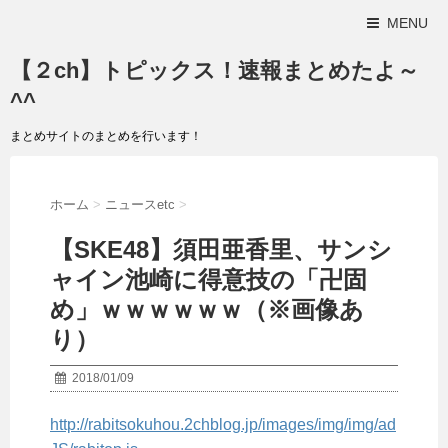
MENU
【２ch】トピックス！速報まとめたよ～
^^
まとめサイトのまとめを行います！
ホーム
>
ニュースetc
>
【SKE48】須田亜香里、サンシ
ャイン池崎に得意技の「卍固
め」ｗｗｗｗｗｗ（※画像あ
り）
2018/01/09
http://rabitsokuhou.2chblog.jp/images/img/img/ad