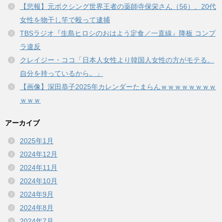
【悲報】元ボクシング世界王者の薬師寺保栄さん（56）、20代
女性を物干し竿で殴って逮捕
TBSラジオ『生島ヒロシのおはよう定食／一直線』降板 コンプ
ラ違反
クレイジー・ココ「日本人女性より韓国人女性の方がモテる。
自分を持っているから。」
【画像】深田恭子2025年カレンダーたまらんｗｗｗｗｗｗｗｗ
ｗｗｗ
アーカイブ
2025年1月
2024年12月
2024年11月
2024年10月
2024年9月
2024年8月
2024年7月