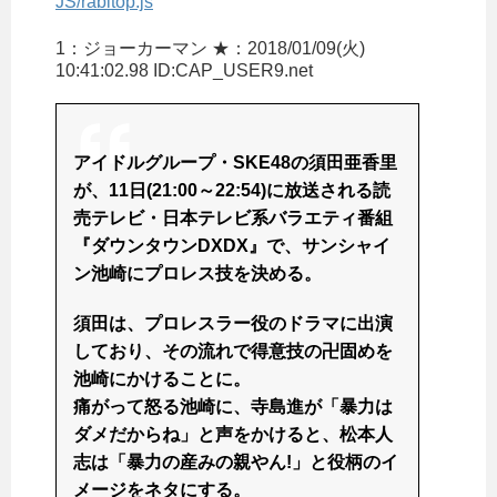
JS/rabitop.js
1：
ジョーカーマン ★
：2018/01/09(火)
10:41:02.98 ID:CAP_USER9.net
アイドルグループ・SKE48の須田亜香里
が、11日(21:00～22:54)に放送される読
売テレビ・日本テレビ系バラエティ番組
『ダウンタウンDXDX』で、サンシャイ
ン池崎にプロレス技を決める。
須田は、プロレスラー役のドラマに出演
しており、その流れで得意技の卍固めを
池崎にかけることに。
痛がって怒る池崎に、寺島進が「暴力は
ダメだからね」と声をかけると、松本人
志は「暴力の産みの親やん!」と役柄のイ
メージをネタにする。