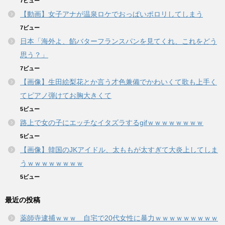
7ビュー
【動画】女子アナが温泉ロケでおっぱいポロリしてしまう
7ビュー
日本「海外よ、餡バターフランスパンを見てくれ、これをどう
思う？」
7ビュー
【画像】生田絵梨花とか言う才色兼備でかわいくて歌も上手く
てピアノ弾けてお胸大きくて
5ビュー
路上で女の子にエッチなイタズラするgifｗｗｗｗｗｗｗｗ
5ビュー
【画像】韓国のJKアイドル、太ももが太すぎて大炎上してしま
うｗｗｗｗｗｗｗｗ
5ビュー
最近の投稿
薬師寺逮捕ｗｗｗ 自宅で20代女性に暴力ｗｗｗｗｗｗｗｗｗ