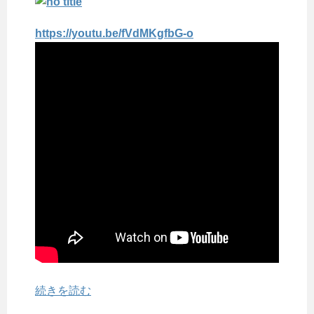
https://youtu.be/fVdMKgfbG-o
続きを読む