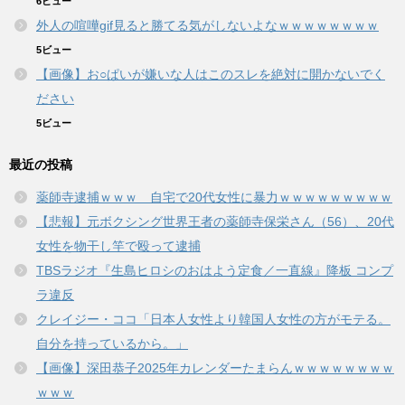
6ビュー
外人の喧嘩gif見ると勝てる気がしないよなｗｗｗｗｗｗｗｗ
5ビュー
【画像】お○ぱいが嫌いな人はこのスレを絶対に開かないでく
ださい
5ビュー
最近の投稿
薬師寺逮捕ｗｗｗ 自宅で20代女性に暴力ｗｗｗｗｗｗｗｗｗ
【悲報】元ボクシング世界王者の薬師寺保栄さん（56）、20代
女性を物干し竿で殴って逮捕
TBSラジオ『生島ヒロシのおはよう定食／一直線』降板 コンプ
ラ違反
クレイジー・ココ「日本人女性より韓国人女性の方がモテる。
自分を持っているから。」
【画像】深田恭子2025年カレンダーたまらんｗｗｗｗｗｗｗｗ
ｗｗｗ