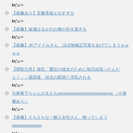
8ビュー
【画像あり】安藤美姫エロすぎる
8ビュー
【画像】綾瀬はるかのお胸が好き過ぎる
6ビュー
【画像】JKアイドルさん、ほぼ無修正写真をあげてしまうｗｗ
ｗｗ
6ビュー
【閲覧注意】彼氏「重症の彼女のために毎日頑張ったんだ
よ！」→退院後、担当の医師と浮気される
6ビュー
大林素子ちゃんの太ももwmwmwmwmwmwmwmwmw （※画
像あり）
6ビュー
【画像】えちえちな一般人女性さん、映ってしまう
wwwwwwwwww