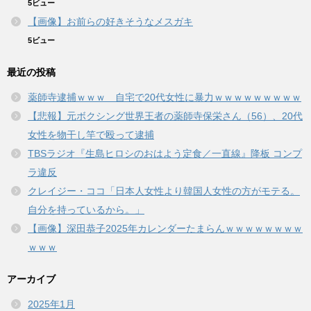
5ビュー
【画像】お前らの好きそうなメスガキ
5ビュー
最近の投稿
薬師寺逮捕ｗｗｗ 自宅で20代女性に暴力ｗｗｗｗｗｗｗｗｗ
【悲報】元ボクシング世界王者の薬師寺保栄さん（56）、20代
女性を物干し竿で殴って逮捕
TBSラジオ『生島ヒロシのおはよう定食／一直線』降板 コンプ
ラ違反
クレイジー・ココ「日本人女性より韓国人女性の方がモテる。
自分を持っているから。」
【画像】深田恭子2025年カレンダーたまらんｗｗｗｗｗｗｗｗ
ｗｗｗ
アーカイブ
2025年1月