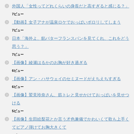
外国人「女性ってどれくらいの身長だと高すぎると感じる？」
7ビュー
【動画】女子アナが温泉ロケでおっぱいポロリしてしまう
7ビュー
日本「海外よ、餡バターフランスパンを見てくれ、これをどう
思う？」
7ビュー
【画像】綾瀬はるかのお胸が好き過ぎる
6ビュー
【画像】アン・ハサウェイのセミヌードがえちえちすぎる
6ビュー
【画像】鷲見玲奈さん、筋トレと見せかけておっぱいを見せつ
ける
5ビュー
【画像】生田絵梨花とか言う才色兼備でかわいくて歌も上手く
てピアノ弾けてお胸大きくて