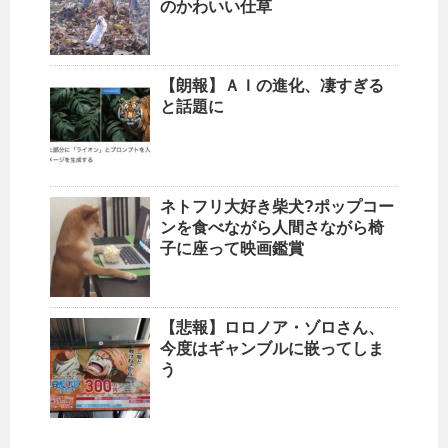
のかわいい仕草
【朗報】ＡＩの進化、凄すぎる
と話題に
ネトフリ大好き柴犬?ポップコー
ンを食べながら人間さながら椅
子に座って映画鑑賞
【悲報】ロロノア・ゾロさん、
今度はギャンブルに嵌ってしま
う