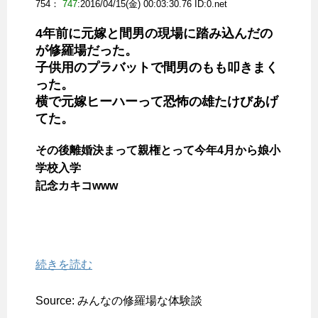
754：
747
:2016/04/15(金) 00:03:30.76 ID:
0.net
4年前に元嫁と間男の現場に踏み込んだの
が修羅場だった。
子供用のプラバットで間男のもも叩きまく
った。
横で元嫁ヒーハーって恐怖の雄たけびあげ
てた。
その後離婚決まって親権とって今年4月から娘小
学校入学
記念カキコwww
続きを読む
Source: みんなの修羅場な体験談