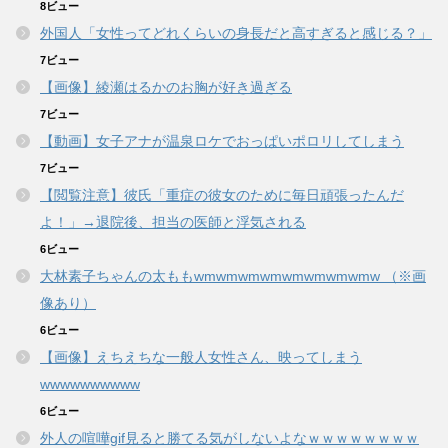
8ビュー
外国人「女性ってどれくらいの身長だと高すぎると感じる？」
7ビュー
【画像】綾瀬はるかのお胸が好き過ぎる
7ビュー
【動画】女子アナが温泉ロケでおっぱいポロリしてしまう
7ビュー
【閲覧注意】彼氏「重症の彼女のために毎日頑張ったんだ
よ！」→退院後、担当の医師と浮気される
6ビュー
大林素子ちゃんの太ももwmwmwmwmwmwmwmwmw （※画
像あり）
6ビュー
【画像】えちえちな一般人女性さん、映ってしまう
wwwwwwwwww
6ビュー
外人の喧嘩gif見ると勝てる気がしないよなｗｗｗｗｗｗｗｗ