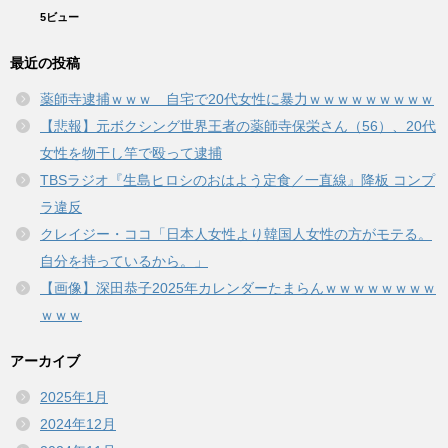
5ビュー
最近の投稿
薬師寺逮捕ｗｗｗ 自宅で20代女性に暴力ｗｗｗｗｗｗｗｗｗ
【悲報】元ボクシング世界王者の薬師寺保栄さん（56）、20代
女性を物干し竿で殴って逮捕
TBSラジオ『生島ヒロシのおはよう定食／一直線』降板 コンプ
ラ違反
クレイジー・ココ「日本人女性より韓国人女性の方がモテる。
自分を持っているから。」
【画像】深田恭子2025年カレンダーたまらんｗｗｗｗｗｗｗｗ
ｗｗｗ
アーカイブ
2025年1月
2024年12月