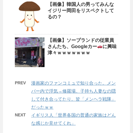
【画像】韓国人の男ってみんな
イジリー岡田をリスペクトして
るの？
【画像】ソープランドの従業員
さんたち、Googleカー
に興味
津々ｗｗｗｗｗｗｗ
PREV
漫画家のファンコミュで知り合った。メン
バー内で浮気→修羅場。子持ち人妻なの隠
して付き合ってたり。皆「メンヘラ戦隊」
だったｗｗ
NEXT
イギリス人「世界各国の普通の家族はどん
な感じか見せてくれ」