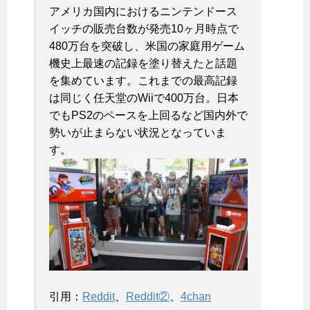
アメリカ国内におけるニンテンドース
イッチの販売台数が発売10ヶ月時点で
480万台を突破し、米国の家庭用ゲーム
機史上最速の記録を塗り替えたと話題
を集めています。これまでの最高記録
は同じく任天堂のWiiで400万台。日本
でもPS2のペースを上回るなど国内外で
勢いが止まらない状況となっていま
す。
引用：
Reddit
、
Reddit②
、
4chan