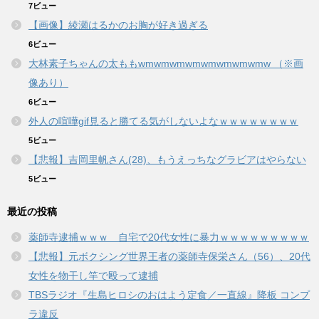
7ビュー
【画像】綾瀬はるかのお胸が好き過ぎる
6ビュー
大林素子ちゃんの太ももwmwmwmwmwmwmwmwmw （※画
像あり）
6ビュー
外人の喧嘩gif見ると勝てる気がしないよなｗｗｗｗｗｗｗｗ
5ビュー
【悲報】吉岡里帆さん(28)、もうえっちなグラビアはやらない
5ビュー
最近の投稿
薬師寺逮捕ｗｗｗ 自宅で20代女性に暴力ｗｗｗｗｗｗｗｗｗ
【悲報】元ボクシング世界王者の薬師寺保栄さん（56）、20代
女性を物干し竿で殴って逮捕
TBSラジオ『生島ヒロシのおはよう定食／一直線』降板 コンプ
ラ違反