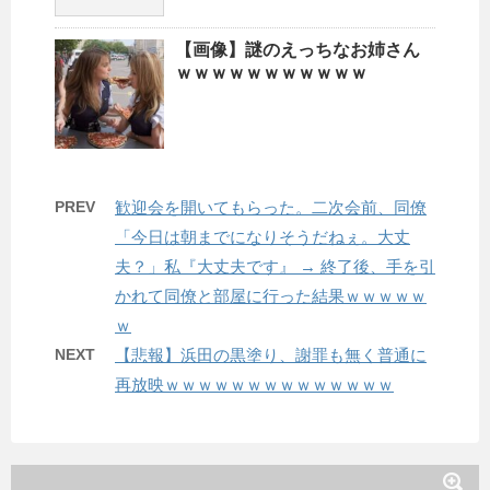
【画像】謎のえっちなお姉さん
ｗｗｗｗｗｗｗｗｗｗｗ
PREV
歓迎会を開いてもらった。二次会前、同僚
「今日は朝までになりそうだねぇ。大丈
夫？」私『大丈夫です』 → 終了後、手を引
かれて同僚と部屋に行った結果ｗｗｗｗｗ
ｗ
NEXT
【悲報】浜田の黒塗り、謝罪も無く普通に
再放映ｗｗｗｗｗｗｗｗｗｗｗｗｗｗ