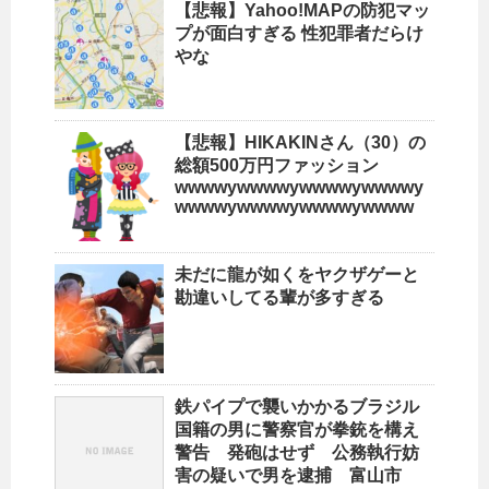
【悲報】Yahoo!MAPの防犯マッ
プが面白すぎる 性犯罪者だらけ
やな
【悲報】HIKAKINさん（30）の
総額500万円ファッション
wwwwywwwwywwwwywwwwy
wwwwywwwwywwwwywwww
未だに龍が如くをヤクザゲーと
勘違いしてる輩が多すぎる
鉄パイプで襲いかかるブラジル
国籍の男に警察官が拳銃を構え
警告 発砲はせず 公務執行妨
害の疑いで男を逮捕 富山市