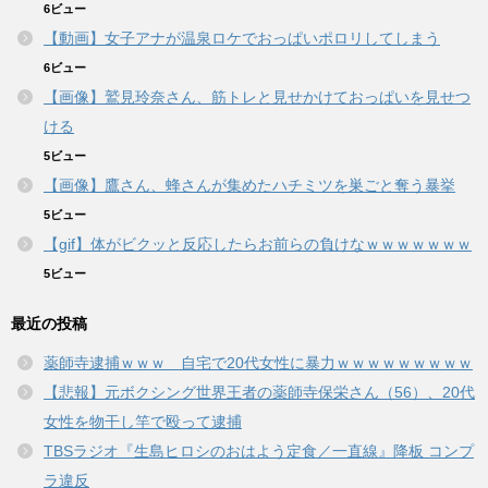
6ビュー
【動画】女子アナが温泉ロケでおっぱいポロリしてしまう
6ビュー
【画像】鷲見玲奈さん、筋トレと見せかけておっぱいを見せつ
ける
5ビュー
【画像】鷹さん、蜂さんが集めたハチミツを巣ごと奪う暴挙
5ビュー
【gif】体がビクッと反応したらお前らの負けなｗｗｗｗｗｗｗ
5ビュー
最近の投稿
薬師寺逮捕ｗｗｗ 自宅で20代女性に暴力ｗｗｗｗｗｗｗｗｗ
【悲報】元ボクシング世界王者の薬師寺保栄さん（56）、20代
女性を物干し竿で殴って逮捕
TBSラジオ『生島ヒロシのおはよう定食／一直線』降板 コンプ
ラ違反