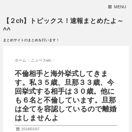
MENU
【２ch】トピックス！速報まとめたよ～
^^
まとめサイトのまとめを行います！
ホーム
>
ニュースetc
>
不倫相手と海外挙式してきま
す。私３５歳、旦那３３歳、今
回挙式する相手は３０歳。他に
も６名と不倫しています。旦那
は全てを容認しているので離婚
はしませんよ
2018/01/07