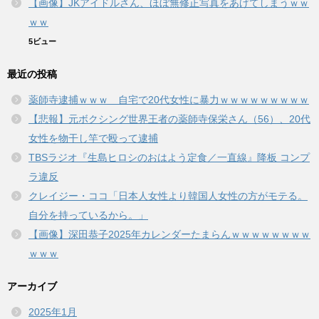
【画像】JKアイドルさん、ほぼ無修正写真をあげてしまうｗｗ
ｗｗ
5ビュー
最近の投稿
薬師寺逮捕ｗｗｗ 自宅で20代女性に暴力ｗｗｗｗｗｗｗｗｗ
【悲報】元ボクシング世界王者の薬師寺保栄さん（56）、20代
女性を物干し竿で殴って逮捕
TBSラジオ『生島ヒロシのおはよう定食／一直線』降板 コンプ
ラ違反
クレイジー・ココ「日本人女性より韓国人女性の方がモテる。
自分を持っているから。」
【画像】深田恭子2025年カレンダーたまらんｗｗｗｗｗｗｗｗ
ｗｗｗ
アーカイブ
2025年1月