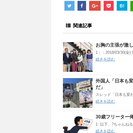
B!
関連記事
お胸の主張が激し
1：：2018/03/30(金) 0
続きを読む
外国人「日本も
だ」
スレッド「日本も変わっ
続きを読む
30歳フリーター
1: 以下、?ちゃんねるか
続きを読む