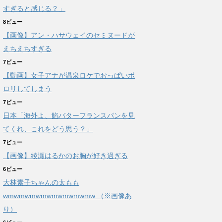
すぎると感じる？」
8ビュー
【画像】アン・ハサウェイのセミヌードが
えちえちすぎる
7ビュー
【動画】女子アナが温泉ロケでおっぱいポ
ロリしてしまう
7ビュー
日本「海外よ、餡バターフランスパンを見
てくれ、これをどう思う？」
7ビュー
【画像】綾瀬はるかのお胸が好き過ぎる
6ビュー
大林素子ちゃんの太もも
wmwmwmwmwmwmwmwmw （※画像あ
り）