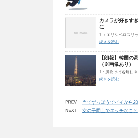
カメラが好きす
に
1 ：エリシペロスリックス(茸
続きを読む
【朗報】韓国の
（※画像あり）
1：風吹けば名無し＠＼(^o^
続きを読む
PREV
当てずっぽうでイイから20
NEXT
女の子同士でエッチなこと