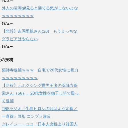
6ビュー
外人の喧嘩gif見ると勝てる気がしないよな
ｗｗｗｗｗｗｗｗ
5ビュー
【悲報】吉岡里帆さん(28)、もうえっちな
グラビアはやらない
5ビュー
近の投稿
薬師寺逮捕ｗｗｗ 自宅で20代女性に暴力
ｗｗｗｗｗｗｗｗｗ
【悲報】元ボクシング世界王者の薬師寺保
栄さん（56）、20代女性を物干し竿で殴っ
て逮捕
TBSラジオ『生島ヒロシのおはよう定食／
一直線』降板 コンプラ違反
クレイジー・ココ「日本人女性より韓国人