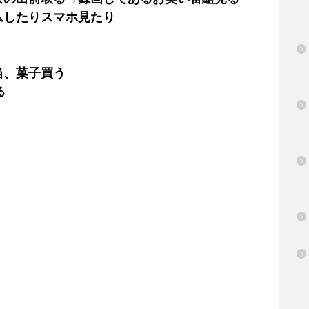
ムしたりスマホ見たり
当、菓子買う
る