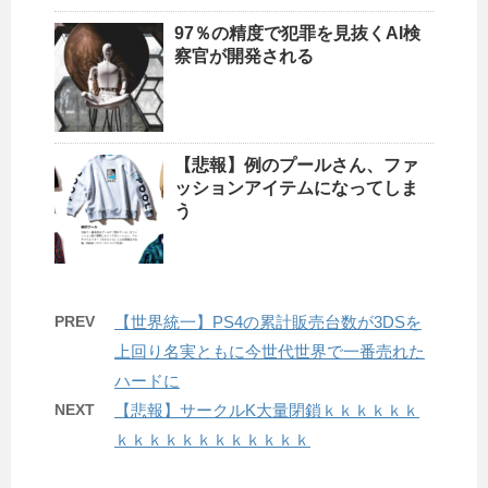
97％の精度で犯罪を見抜くAI検
察官が開発される
【悲報】例のプールさん、ファ
ッションアイテムになってしま
う
PREV
【世界統一】PS4の累計販売台数が3DSを
上回り名実ともに今世代世界で一番売れた
ハードに
NEXT
【悲報】サークルK大量閉鎖ｋｋｋｋｋｋ
ｋｋｋｋｋｋｋｋｋｋｋｋ