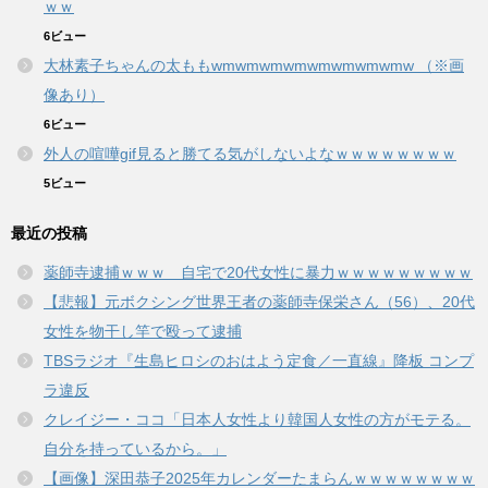
ｗｗ
6ビュー
大林素子ちゃんの太ももwmwmwmwmwmwmwmwmw （※画
像あり）
6ビュー
外人の喧嘩gif見ると勝てる気がしないよなｗｗｗｗｗｗｗｗ
5ビュー
最近の投稿
薬師寺逮捕ｗｗｗ 自宅で20代女性に暴力ｗｗｗｗｗｗｗｗｗ
【悲報】元ボクシング世界王者の薬師寺保栄さん（56）、20代
女性を物干し竿で殴って逮捕
TBSラジオ『生島ヒロシのおはよう定食／一直線』降板 コンプ
ラ違反
クレイジー・ココ「日本人女性より韓国人女性の方がモテる。
自分を持っているから。」
【画像】深田恭子2025年カレンダーたまらんｗｗｗｗｗｗｗｗ