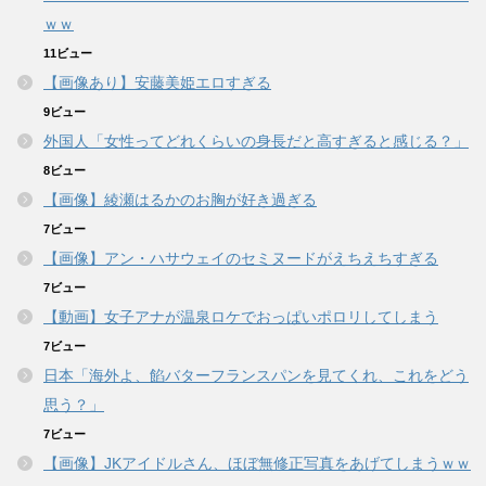
ｗｗ
11ビュー
【画像あり】安藤美姫エロすぎる
9ビュー
外国人「女性ってどれくらいの身長だと高すぎると感じる？」
8ビュー
【画像】綾瀬はるかのお胸が好き過ぎる
7ビュー
【画像】アン・ハサウェイのセミヌードがえちえちすぎる
7ビュー
【動画】女子アナが温泉ロケでおっぱいポロリしてしまう
7ビュー
日本「海外よ、餡バターフランスパンを見てくれ、これをどう
思う？」
7ビュー
【画像】JKアイドルさん、ほぼ無修正写真をあげてしまうｗｗ