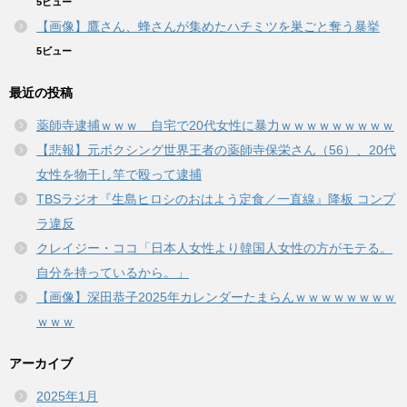
5ビュー
【画像】鷹さん、蜂さんが集めたハチミツを巣ごと奪う暴挙
5ビュー
最近の投稿
薬師寺逮捕ｗｗｗ 自宅で20代女性に暴力ｗｗｗｗｗｗｗｗｗ
【悲報】元ボクシング世界王者の薬師寺保栄さん（56）、20代
女性を物干し竿で殴って逮捕
TBSラジオ『生島ヒロシのおはよう定食／一直線』降板 コンプ
ラ違反
クレイジー・ココ「日本人女性より韓国人女性の方がモテる。
自分を持っているから。」
【画像】深田恭子2025年カレンダーたまらんｗｗｗｗｗｗｗｗ
ｗｗｗ
アーカイブ
2025年1月