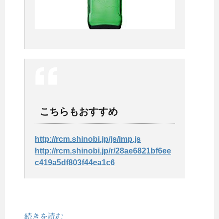
こちらもおすすめ
http://rcm.shinobi.jp/js/imp.js
http://rcm.shinobi.jp/r/28ae6821bf6ee
c419a5df803f44ea1c6
続きを読む