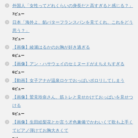
外国人「女性ってどれくらいの身長だと高すぎると感じる？」
7ビュー
日本「海外よ、餡バターフランスパンを見てくれ、これをどう
思う？」
7ビュー
【画像】綾瀬はるかのお胸が好き過ぎる
6ビュー
【画像】アン・ハサウェイのセミヌードがえちえちすぎる
6ビュー
【動画】女子アナが温泉ロケでおっぱいポロリしてしまう
6ビュー
【画像】鷲見玲奈さん、筋トレと見せかけておっぱいを見せつ
ける
5ビュー
【画像】生田絵梨花とか言う才色兼備でかわいくて歌も上手く
てピアノ弾けてお胸大きくて