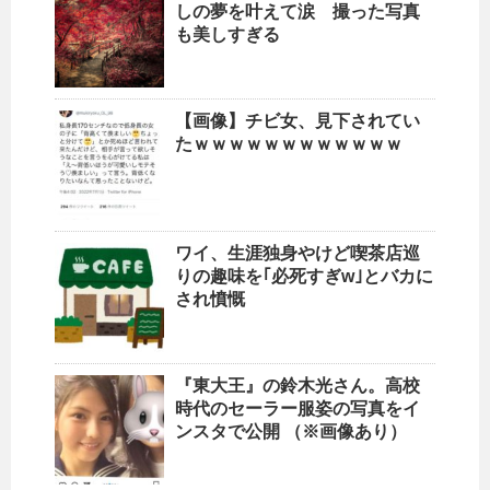
しの夢を叶えて涙 撮った写真
も美しすぎる
【画像】チビ女、見下されてい
たｗｗｗｗｗｗｗｗｗｗｗｗ
ワイ、生涯独身やけど喫茶店巡
りの趣味を｢必死すぎw｣とバカに
され憤慨
『東大王』の鈴木光さん。高校
時代のセーラー服姿の写真をイ
ンスタで公開 （※画像あり）