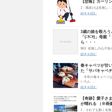
【悲報】カーリ
1：風吹けば名無し：2018/0
続きを読む
3歳の娘を殴ろ
「(ﾆﾔﾆﾔ)」
ら・・・
963: 名無しの心子知らず 
続きを読む
春キャベツが甘
た「サバキャベ
今年の春キャベツは
いろん …
続きを読む
【奇跡】愛子さ
が晴れる （※画
1：それでも動く名無し：202