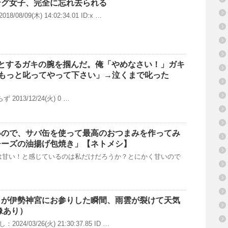
ング女子、完全に忘れ去られる
8/09(木) 14:02:34.01 ID:x …
うとするガキの腕を掴んだ。俺「やめなさい！」ガキ
母親「もっと叱ってやって下さい」→泣くまで叱った
2013/12/24(火) 0 …
いので、サバ缶を使って最高のおつまみを作ってみ
チーズの油揚げ包焼き」【ネトメシ】
甘い！と感じているのは私だけだろうか？とにかく甘いので
まが伊勢神宮にお参りした瞬間、雨雲が裂けて天気
像あり）
4/03/26(火) 21:30:37.85 ID …