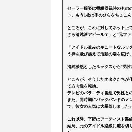
セーラー服姿は番組収録時のものの
ト、もう1枚は手のひらをちょこ
ところが、これに対してネット上
さら清純派アピール？」と“元ファ
「アイドル並みのキュートなルッ
う枠を飛び越えて活動の場を広げ
清純派然としたルックスから“男性
ところが、そうしたオタクたちが
て方向性を転換。
テレビのバラエティ番組で男性と
また、同時期にバックバンドのメ
で、彼女の人気は大暴落しました
これ以降、平野はアーティスト路
結局、元のアイドル路線に舵を切