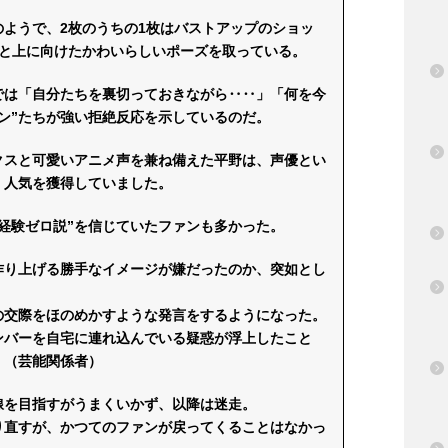
ようで、2枚のうちの1枚はバストアップのショッ
んと上に向けたかわいらしいポーズを取っている。
では「自分たちを裏切っておきながら‥‥」「何を今
ン”たちが強い拒絶反応を示しているのだ。
クスと可愛いアニメ声を兼ね備えた平野は、声優とい
、人気を獲得していました。
経験ゼロ説”を信じていたファンも多かった。
作り上げる勝手なイメージが嫌だったのか、突如とし
の交際をほのめかすような発言をするようになった。
ンバーを自宅に連れ込んでいる疑惑が浮上したこと
」（芸能関係者）
線を目指すがうまくいかず、以降は迷走。
り直すが、かつてのファンが戻ってくることはなかっ