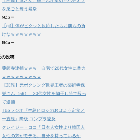
【画像】鷹さん、蜂さんが集めたハチミツ
を巣ごと奪う暴挙
5ビュー
【gif】体がビクッと反応したらお前らの負
けなｗｗｗｗｗｗｗ
5ビュー
近の投稿
薬師寺逮捕ｗｗｗ 自宅で20代女性に暴力
ｗｗｗｗｗｗｗｗｗ
【悲報】元ボクシング世界王者の薬師寺保
栄さん（56）、20代女性を物干し竿で殴っ
て逮捕
TBSラジオ『生島ヒロシのおはよう定食／
一直線』降板 コンプラ違反
クレイジー・ココ「日本人女性より韓国人
女性の方がモテる。自分を持っているか