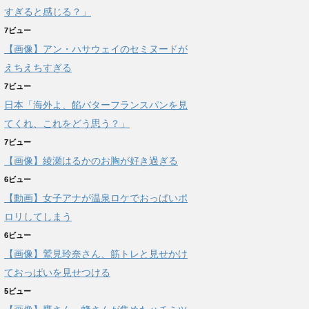
すぎると感じる？」
7ビュー
【画像】アン・ハサウェイのセミヌードが
えちえちすぎる
7ビュー
日本「海外よ、餡バターフランスパンを見
てくれ、これをどう思う？」
7ビュー
【画像】綾瀬はるかのお胸が好き過ぎる
6ビュー
【動画】女子アナが温泉ロケでおっぱいポ
ロリしてしまう
6ビュー
【画像】鷲見玲奈さん、筋トレと見せかけ
ておっぱいを見せつける
5ビュー