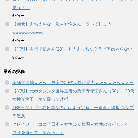
思う？」
6ビュー
【画像】えちえちな一般人女性さん、映ってしまう
wwwwwwwwww
6ビュー
【悲報】吉岡里帆さん(28)、もうえっちなグラビアはやらない
5ビュー
最近の投稿
薬師寺逮捕ｗｗｗ 自宅で20代女性に暴力ｗｗｗｗｗｗｗｗｗ
【悲報】元ボクシング世界王者の薬師寺保栄さん（56）、20代
女性を物干し竿で殴って逮捕
TBSラジオ『生島ヒロシのおはよう定食／一直線』降板 コンプ
ラ違反
クレイジー・ココ「日本人女性より韓国人女性の方がモテる。
自分を持っているから。」