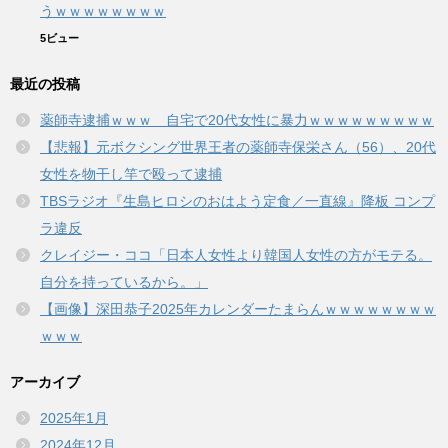
うｗｗｗｗｗｗｗｗ
5ビュー
最近の投稿
薬師寺逮捕ｗｗｗ 自宅で20代女性に暴力ｗｗｗｗｗｗｗｗｗ
【悲報】元ボクシング世界王者の薬師寺保栄さん（56）、20代
女性を物干し竿で殴って逮捕
TBSラジオ『生島ヒロシのおはよう定食／一直線』降板 コンプ
ラ違反
クレイジー・ココ「日本人女性より韓国人女性の方がモテる。
自分を持っているから。」
【画像】深田恭子2025年カレンダーたまらんｗｗｗｗｗｗｗｗ
ｗｗｗ
アーカイブ
2025年1月
2024年12月