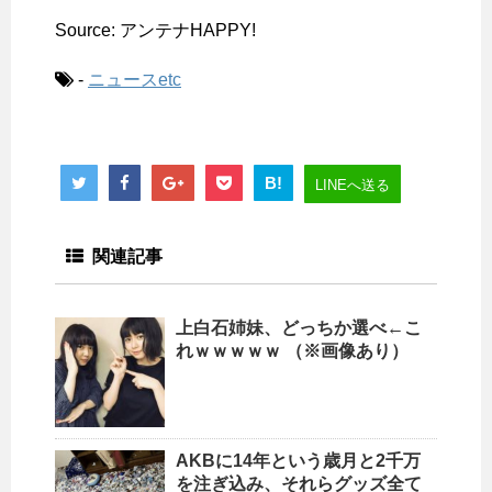
Source: アンテナHAPPY!
-
ニュースetc
B!
LINEへ送る
関連記事
上白石姉妹、どっちか選べ←こ
れｗｗｗｗｗ （※画像あり）
AKBに14年という歳月と2千万
を注ぎ込み、それらグッズ全て