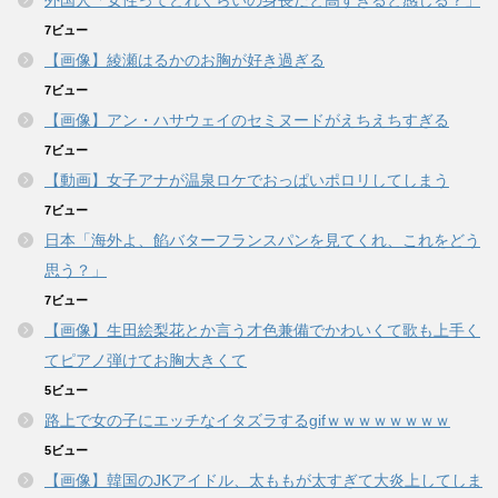
7ビュー
【画像】綾瀬はるかのお胸が好き過ぎる
7ビュー
【画像】アン・ハサウェイのセミヌードがえちえちすぎる
7ビュー
【動画】女子アナが温泉ロケでおっぱいポロリしてしまう
7ビュー
日本「海外よ、餡バターフランスパンを見てくれ、これをどう
思う？」
7ビュー
【画像】生田絵梨花とか言う才色兼備でかわいくて歌も上手く
てピアノ弾けてお胸大きくて
5ビュー
路上で女の子にエッチなイタズラするgifｗｗｗｗｗｗｗｗ
5ビュー
【画像】韓国のJKアイドル、太ももが太すぎて大炎上してしま