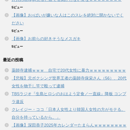
5ビュー
【画像】お○ぱいが嫌いな人はこのスレを絶対に開かないでく
ださい
5ビュー
【画像】お前らの好きそうなメスガキ
5ビュー
最近の投稿
薬師寺逮捕ｗｗｗ 自宅で20代女性に暴力ｗｗｗｗｗｗｗｗｗ
【悲報】元ボクシング世界王者の薬師寺保栄さん（56）、20代
女性を物干し竿で殴って逮捕
TBSラジオ『生島ヒロシのおはよう定食／一直線』降板 コンプ
ラ違反
クレイジー・ココ「日本人女性より韓国人女性の方がモテる。
自分を持っているから。」
【画像】深田恭子2025年カレンダーたまらんｗｗｗｗｗｗｗｗ