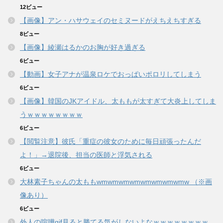
12ビュー
【画像】アン・ハサウェイのセミヌードがえちえちすぎる
8ビュー
【画像】綾瀬はるかのお胸が好き過ぎる
6ビュー
【動画】女子アナが温泉ロケでおっぱいポロリしてしまう
6ビュー
【画像】韓国のJKアイドル、太ももが太すぎて大炎上してしま
うｗｗｗｗｗｗｗｗ
6ビュー
【閲覧注意】彼氏「重症の彼女のために毎日頑張ったんだ
よ！」→退院後、担当の医師と浮気される
6ビュー
大林素子ちゃんの太ももwmwmwmwmwmwmwmwmw （※画
像あり）
6ビュー
外人の喧嘩gif見ると勝てる気がしないよなｗｗｗｗｗｗｗｗ