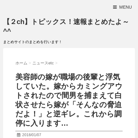
MENU
【２ch】トピックス！速報まとめたよ～
^^
まとめサイトのまとめを行います！
ホーム
>
ニュースetc
>
美容師の嫁が職場の後輩と浮気
していた。嫁からカミングアウ
トされたので間男を捕まえて白
状させたら嫁が「そんなの脅迫
だよ！」と逆ギレ。これから調
停に入ります…
2018/01/07