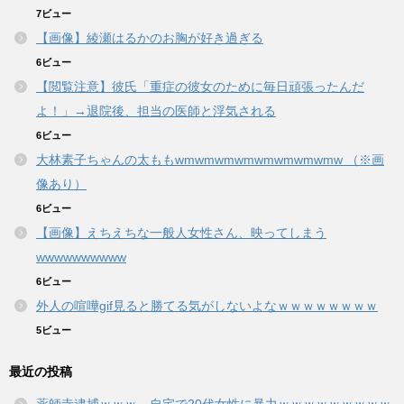
7ビュー
【画像】綾瀬はるかのお胸が好き過ぎる
6ビュー
【閲覧注意】彼氏「重症の彼女のために毎日頑張ったんだ
よ！」→退院後、担当の医師と浮気される
6ビュー
大林素子ちゃんの太ももwmwmwmwmwmwmwmwmw （※画
像あり）
6ビュー
【画像】えちえちな一般人女性さん、映ってしまう
wwwwwwwwww
6ビュー
外人の喧嘩gif見ると勝てる気がしないよなｗｗｗｗｗｗｗｗ
5ビュー
最近の投稿
薬師寺逮捕ｗｗｗ 自宅で20代女性に暴力ｗｗｗｗｗｗｗｗｗ