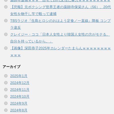
【悲報】元ボクシング世界王者の薬師寺保栄さん（56）、20代
女性を物干し竿で殴って逮捕
TBSラジオ『生島ヒロシのおはよう定食／一直線』降板 コンプ
ラ違反
クレイジー・ココ「日本人女性より韓国人女性の方がモテる。
自分を持っているから。」
【画像】深田恭子2025年カレンダーたまらんｗｗｗｗｗｗｗｗ
ｗｗｗ
アーカイブ
2025年1月
2024年12月
2024年11月
2024年10月
2024年9月
2024年8月