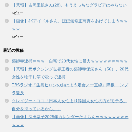
【悲報】吉岡里帆さん(28)、もうえっちなグラビアはやらない
5ビュー
【画像】JKアイドルさん、ほぼ無修正写真をあげてしまうｗｗ
ｗｗ
5ビュー
最近の投稿
薬師寺逮捕ｗｗｗ 自宅で20代女性に暴力ｗｗｗｗｗｗｗｗｗ
【悲報】元ボクシング世界王者の薬師寺保栄さん（56）、20代
女性を物干し竿で殴って逮捕
TBSラジオ『生島ヒロシのおはよう定食／一直線』降板 コンプ
ラ違反
クレイジー・ココ「日本人女性より韓国人女性の方がモテる。
自分を持っているから。」
【画像】深田恭子2025年カレンダーたまらんｗｗｗｗｗｗｗｗ
ｗｗｗ