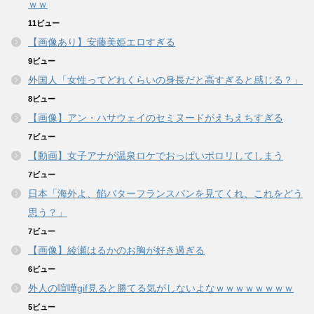
ｗｗ
11ビュー
【画像あり】安藤美姫エロすぎる
9ビュー
外国人「女性ってどれくらいの身長だと高すぎると感じる？」
8ビュー
【画像】アン・ハサウェイのセミヌードがえちえちすぎる
7ビュー
【動画】女子アナが温泉ロケでおっぱいポロリしてしまう
7ビュー
日本「海外よ、餡バターフランスパンを見てくれ、これをどう
思う？」
7ビュー
【画像】綾瀬はるかのお胸が好き過ぎる
6ビュー
外人の喧嘩gif見ると勝てる気がしないよなｗｗｗｗｗｗｗｗ
5ビュー