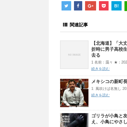
B!
関連記事
【北海道】「大丈
折時に男子高校
去る
1 名前：靄々 ★：2024/06
続きを読む
メキシコの新町長
1: 風吹けば名無し 2019/0
続きを読む
ゴリラが小鳥と
え、小鳥にやさ