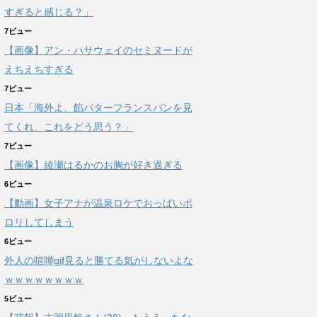
すぎると感じる？」
7ビュー
【画像】アン・ハサウェイのセミヌードが
えちえちすぎる
7ビュー
日本「海外よ、餡バターフランスパンを見
てくれ、これをどう思う？」
7ビュー
【画像】綾瀬はるかのお胸が好き過ぎる
6ビュー
【動画】女子アナが温泉ロケでおっぱいポ
ロリしてしまう
6ビュー
外人の喧嘩gif見ると勝てる気がしないよな
ｗｗｗｗｗｗｗｗ
5ビュー