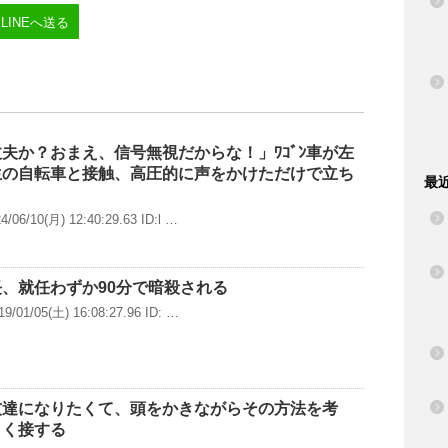
LINEへ送る
夫か？おまえ、信号無視だからな！」ﾜｺﾞﾝ車が左
生の自転車と接触、高圧的に声をかけただけで立ち
最
/10(月) 12:40:29.63 ID:l …
、就任わずか90分で暗殺される
1/05(土) 16:08:27.96 ID: …
友達になりたくて、頭をかきながらその方法を考
しく接する