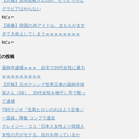
【悲報】吉岡里帆さん(28)、もうえっちな
グラビアはやらない
5ビュー
【画像】韓国のJKアイドル、太ももが太す
ぎて大炎上してしまうｗｗｗｗｗｗｗｗ
5ビュー
近の投稿
薬師寺逮捕ｗｗｗ 自宅で20代女性に暴力
ｗｗｗｗｗｗｗｗｗ
【悲報】元ボクシング世界王者の薬師寺保
栄さん（56）、20代女性を物干し竿で殴っ
て逮捕
TBSラジオ『生島ヒロシのおはよう定食／
一直線』降板 コンプラ違反
クレイジー・ココ「日本人女性より韓国人
女性の方がモテる。自分を持っているか