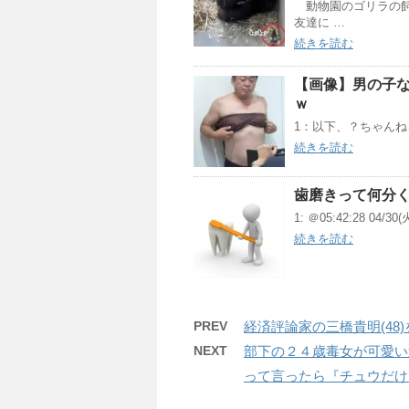
動物園のゴリラの飼
友達に …
続きを読む
【画像】男の子
ｗ
1：以下、？ちゃんねる
続きを読む
歯磨きって何分
1: ＠05:42:28 04/30
続きを読む
PREV
経済評論家の三橋貴明(48
NEXT
部下の２４歳毒女が可愛い
って言ったら『チュウだけ