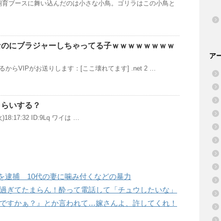
育ブースに舞い込んだのは小さな小鳥。ゴリラはこの小鳥と
なのにブラジャーしちゃってる子ｗｗｗｗｗｗｗｗ
ア
からVIPがお送りします：[ここ壊れてます] .net 2 …
くらいする？
(火)18:17:32 ID:9Lq ワイは …
)を逮捕 10代の妻に噛み付くなどの暴力
過ぎてたまらん！酔って電話して「チュウしたいな」
ですかぁ？』とか言われて…嫁さんよ、許してくれ！