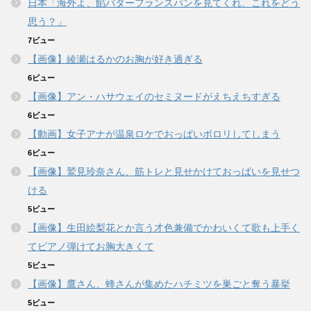
日本「海外よ、餡バターフランスパンを見てくれ、これをどう
思う？」
7ビュー
【画像】綾瀬はるかのお胸が好き過ぎる
6ビュー
【画像】アン・ハサウェイのセミヌードがえちえちすぎる
6ビュー
【動画】女子アナが温泉ロケでおっぱいポロリしてしまう
6ビュー
【画像】鷲見玲奈さん、筋トレと見せかけておっぱいを見せつ
ける
5ビュー
【画像】生田絵梨花とか言う才色兼備でかわいくて歌も上手く
てピアノ弾けてお胸大きくて
5ビュー
【画像】鷹さん、蜂さんが集めたハチミツを巣ごと奪う暴挙
5ビュー