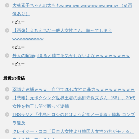
大林素子ちゃんの太ももwmwmwmwmwmwmwmwmw （※画
像あり）
6ビュー
【画像】えちえちな一般人女性さん、映ってしまう
wwwwwwwwww
6ビュー
外人の喧嘩gif見ると勝てる気がしないよなｗｗｗｗｗｗｗｗ
5ビュー
最近の投稿
薬師寺逮捕ｗｗｗ 自宅で20代女性に暴力ｗｗｗｗｗｗｗｗｗ
【悲報】元ボクシング世界王者の薬師寺保栄さん（56）、20代
女性を物干し竿で殴って逮捕
TBSラジオ『生島ヒロシのおはよう定食／一直線』降板 コンプ
ラ違反
クレイジー・ココ「日本人女性より韓国人女性の方がモテる。