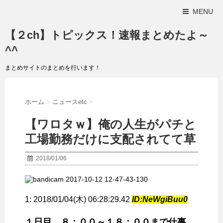
MENU
【２ch】トピックス！速報まとめたよ～
^^
まとめサイトのまとめを行います！
ホーム
>
ニュースetc
>
【ワロタｗ】俺の人生がパチと
工場勤務だけに支配されてて草
2018/01/06
1:
2018/01/04(木) 06:28:29.42
ID:NeWgiBuu0
１日目 ８：００～１８：００まで仕事