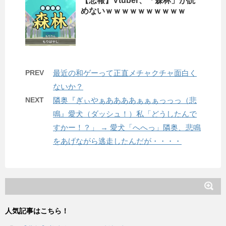
【悲報】Vtuber、「森林」が読
めないｗｗｗｗｗｗｗｗｗｗ
PREV
最近の和ゲーって正直メチャクチャ面白く
ないか？
NEXT
隣奥『ぎぃやぁああああぁぁぁっっっ（悲
鳴』愛犬（ダッシュ！）私「どうしたんで
すかー！？」 → 愛犬「へへっ」隣奥、悲鳴
をあげながら逃走したんだが・・・・
人気記事はこちら！