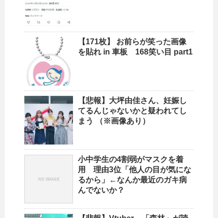
【171枚】 お前らが笑った画像
を貼れ in 車板 168笑い目 part1
【悲報】大坪由佳さん、妊娠し
てるんじゃないかと疑われてし
まう （※画像あり）
小中学生の4割弱がマスクを着
用 理由3位「他人の目が気にな
るから」←なんか最近のガキ病
んでないか？