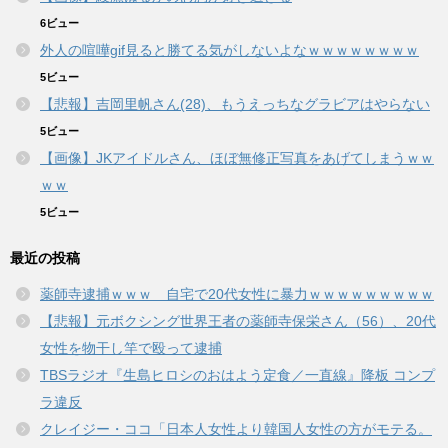
6ビュー
外人の喧嘩gif見ると勝てる気がしないよなｗｗｗｗｗｗｗｗ
5ビュー
【悲報】吉岡里帆さん(28)、もうえっちなグラビアはやらない
5ビュー
【画像】JKアイドルさん、ほぼ無修正写真をあげてしまうｗｗ
ｗｗ
5ビュー
最近の投稿
薬師寺逮捕ｗｗｗ 自宅で20代女性に暴力ｗｗｗｗｗｗｗｗｗ
【悲報】元ボクシング世界王者の薬師寺保栄さん（56）、20代
女性を物干し竿で殴って逮捕
TBSラジオ『生島ヒロシのおはよう定食／一直線』降板 コンプ
ラ違反
クレイジー・ココ「日本人女性より韓国人女性の方がモテる。