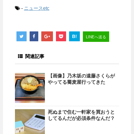
-
ニュースetc
B!
LINEへ送る
関連記事
【画像】乃木坂の遠藤さくらが
やってる蕎麦屋行ってきた
死ぬまで住む一軒家を買おうと
してるんだが必須条件なんだ？