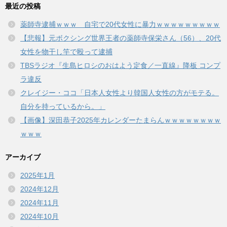
最近の投稿
薬師寺逮捕ｗｗｗ 自宅で20代女性に暴力ｗｗｗｗｗｗｗｗｗ
【悲報】元ボクシング世界王者の薬師寺保栄さん（56）、20代
女性を物干し竿で殴って逮捕
TBSラジオ『生島ヒロシのおはよう定食／一直線』降板 コンプ
ラ違反
クレイジー・ココ「日本人女性より韓国人女性の方がモテる。
自分を持っているから。」
【画像】深田恭子2025年カレンダーたまらんｗｗｗｗｗｗｗｗ
ｗｗｗ
アーカイブ
2025年1月
2024年12月
2024年11月
2024年10月