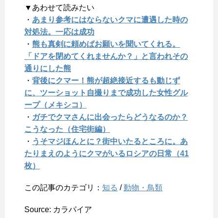
▼あわせて読みたい
・
あまり参考にはならないクマに遭遇した時の
対処法。一応は成功
・
熊も真剣に頼めばお願いを聞いてくれる。
「ドアを閉めてくれませんか？」と言われその
通りにした熊
・
背後にクマー！熊が超絶接近するも動じず
に、ツーショット自撮りまで成功した女性グル
ープ（メキシコ）
・
ガチでクマさんに出会ったらどうなるのか？
こうなった（住宅街編）
・
うそマジほんとに？街中いたるところに。あ
たりまえのようにクマがいるロシアの日常（41
枚）
この記事のカテゴリ：
知る
/
動物・鳥類
Source: カラパイア