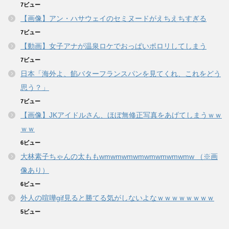
7ビュー
【画像】アン・ハサウェイのセミヌードがえちえちすぎる
7ビュー
【動画】女子アナが温泉ロケでおっぱいポロリしてしまう
7ビュー
日本「海外よ、餡バターフランスパンを見てくれ、これをどう
思う？」
7ビュー
【画像】JKアイドルさん、ほぼ無修正写真をあげてしまうｗｗ
ｗｗ
6ビュー
大林素子ちゃんの太ももwmwmwmwmwmwmwmwmw （※画
像あり）
6ビュー
外人の喧嘩gif見ると勝てる気がしないよなｗｗｗｗｗｗｗｗ
5ビュー