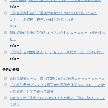
6ビュー
【閲覧注意】彼氏「重症の彼女のために毎日頑張ったんだ
よ！」→退院後、担当の医師と浮気される
6ビュー
菊地姫奈のお胸の位置ちょっとおかしいｗｗｗｗｗ （※画像あ
り）
5ビュー
【悲報】吉岡里帆さん(28)、もうえっちなグラビアはやらない
5ビュー
最近の投稿
薬師寺逮捕ｗｗｗ 自宅で20代女性に暴力ｗｗｗｗｗｗｗｗｗ
【悲報】元ボクシング世界王者の薬師寺保栄さん（56）、20代
女性を物干し竿で殴って逮捕
TBSラジオ『生島ヒロシのおはよう定食／一直線』降板 コンプ
ラ違反