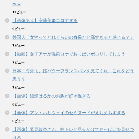
ｗｗ
11ビュー
【画像あり】安藤美姫エロすぎる
9ビュー
外国人「女性ってどれくらいの身長だと高すぎると感じる？」
7ビュー
【動画】女子アナが温泉ロケでおっぱいポロリしてしまう
7ビュー
日本「海外よ、餡バターフランスパンを見てくれ、これをどう
思う？」
7ビュー
【画像】綾瀬はるかのお胸が好き過ぎる
6ビュー
【画像】アン・ハサウェイのセミヌードがえちえちすぎる
6ビュー
【画像】鷲見玲奈さん、筋トレと見せかけておっぱいを見せつ
ける