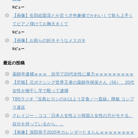
5ビュー
【画像】生田絵梨花とか言う才色兼備でかわいくて歌も上手く
てピアノ弾けてお胸大きくて
5ビュー
【画像】お前らの好きそうなメスガキ
5ビュー
最近の投稿
薬師寺逮捕ｗｗｗ 自宅で20代女性に暴力ｗｗｗｗｗｗｗｗｗ
【悲報】元ボクシング世界王者の薬師寺保栄さん（56）、20代
女性を物干し竿で殴って逮捕
TBSラジオ『生島ヒロシのおはよう定食／一直線』降板 コンプ
ラ違反
クレイジー・ココ「日本人女性より韓国人女性の方がモテる。
自分を持っているから。」
【画像】深田恭子2025年カレンダーたまらんｗｗｗｗｗｗｗｗ