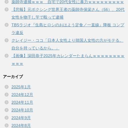
薬師寺逮捕ｗｗｗ 自宅で20代女性に暴力ｗｗｗｗｗｗｗｗｗ
【悲報】元ボクシング世界王者の薬師寺保栄さん（56）、20代
女性を物干し竿で殴って逮捕
TBSラジオ『生島ヒロシのおはよう定食／一直線』降板 コンプ
ラ違反
クレイジー・ココ「日本人女性より韓国人女性の方がモテる。
自分を持っているから。」
【画像】深田恭子2025年カレンダーたまらんｗｗｗｗｗｗｗｗ
ｗｗｗ
アーカイブ
2025年1月
2024年12月
2024年11月
2024年10月
2024年9月
2024年8月