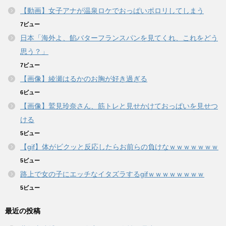
【動画】女子アナが温泉ロケでおっぱいポロリしてしまう
7ビュー
日本「海外よ、餡バターフランスパンを見てくれ、これをどう
思う？」
7ビュー
【画像】綾瀬はるかのお胸が好き過ぎる
6ビュー
【画像】鷲見玲奈さん、筋トレと見せかけておっぱいを見せつ
ける
5ビュー
【gif】体がビクッと反応したらお前らの負けなｗｗｗｗｗｗｗ
5ビュー
路上で女の子にエッチなイタズラするgifｗｗｗｗｗｗｗｗ
5ビュー
最近の投稿