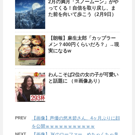
2月の満月「スノームーン」がや
ってくる！自信を取り戻し、ま
た前を向いて歩こう（2月9日）
【朗報】麻生太郎「カップラー
メン？400円くらいだろ？」→現
実になるw
わんこそば2位の女の子が可愛い
と話題に （※画像あり）
PREV
【画像】声優の悠木碧さん、4ヶ月ぶりに顔
を公開ｗｗｗｗｗｗｗｗｗｗｗ
NEXT
【画像】JKのローファー、めちゃくちゃ臭