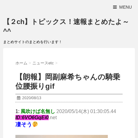
MENU
【２ch】トピックス！速報まとめたよ～
^^
まとめサイトのまとめを行います！
ホーム
>
ニュースetc
>
【朗報】岡副麻希ちゃんの騎乗
位腰振りgif
2020/08/13
1:
風吹けば名無し
2020/05/14(木) 01:30:05.44
ID:6VO6GqEi0
.net
凄そう