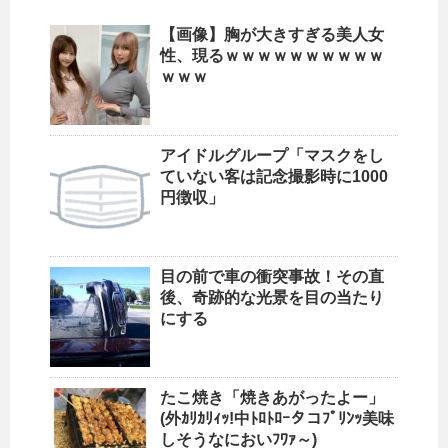
【画像】胸が大きすぎる美人女
性、現るｗｗｗｗｗｗｗｗｗｗ
ｗｗｗ
アイドルグループ「マスクをし
ていない客は記念撮影時に1000
円徴収」
目の前で車の衝突事故！その直
後、奇跡的な光景を目の当たり
にする
たこ焼き「焼きあがったよー」
(外ｶﾘｶﾘｨｯ!中ﾄﾛﾄﾛｰタコﾌﾟﾘﾝｯ美味
しそうなにおいﾌﾜｧ～)