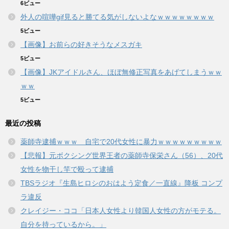
6ビュー
外人の喧嘩gif見ると勝てる気がしないよなｗｗｗｗｗｗｗｗ
5ビュー
【画像】お前らの好きそうなメスガキ
5ビュー
【画像】JKアイドルさん、ほぼ無修正写真をあげてしまうｗｗ
ｗｗ
5ビュー
最近の投稿
薬師寺逮捕ｗｗｗ 自宅で20代女性に暴力ｗｗｗｗｗｗｗｗｗ
【悲報】元ボクシング世界王者の薬師寺保栄さん（56）、20代
女性を物干し竿で殴って逮捕
TBSラジオ『生島ヒロシのおはよう定食／一直線』降板 コンプ
ラ違反
クレイジー・ココ「日本人女性より韓国人女性の方がモテる。
自分を持っているから。」