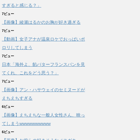
すぎると感じる？」
7ビュー
【画像】綾瀬はるかのお胸が好き過ぎる
7ビュー
【動画】女子アナが温泉ロケでおっぱいポ
ロリしてしまう
7ビュー
日本「海外よ、餡バターフランスパンを見
てくれ、これをどう思う？」
7ビュー
【画像】アン・ハサウェイのセミヌードが
えちえちすぎる
6ビュー
【画像】えちえちな一般人女性さん、映っ
てしまうwwwwwwwwww
6ビュー