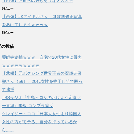
【画像】お前らの好きそうなメスガキ
5ビュー
【画像】JKアイドルさん、ほぼ無修正写真
をあげてしまうｗｗｗｗ
5ビュー
近の投稿
薬師寺逮捕ｗｗｗ 自宅で20代女性に暴力
ｗｗｗｗｗｗｗｗｗ
【悲報】元ボクシング世界王者の薬師寺保
栄さん（56）、20代女性を物干し竿で殴っ
て逮捕
TBSラジオ『生島ヒロシのおはよう定食／
一直線』降板 コンプラ違反
クレイジー・ココ「日本人女性より韓国人
女性の方がモテる。自分を持っているか
ら。」