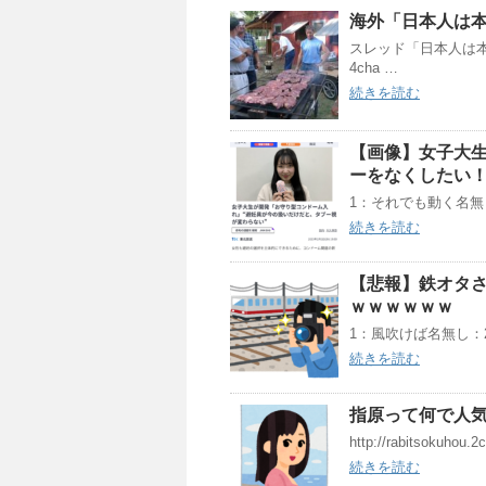
海外「日本人は
スレッド「日本人は
4cha …
続きを読む
【画像】女子大生
ーをなくしたい！
1：それでも動く名無し：202
続きを読む
【悲報】鉄オタ
ｗｗｗｗｗｗ
1：風吹けば名無し：2021/0
続きを読む
指原って何で人気
http://rabitsokuhou.2
続きを読む