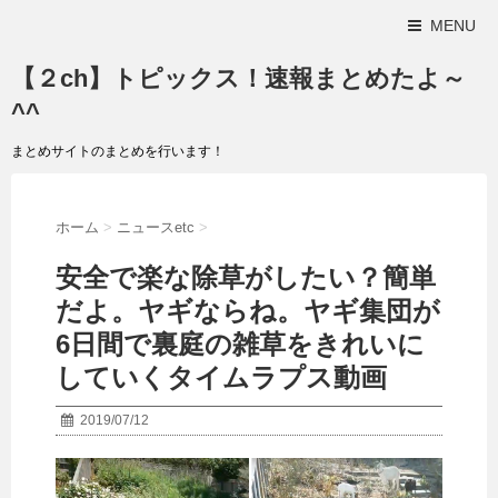
MENU
【２ch】トピックス！速報まとめたよ～
^^
まとめサイトのまとめを行います！
ホーム
>
ニュースetc
>
安全で楽な除草がしたい？簡単
だよ。ヤギならね。ヤギ集団が
6日間で裏庭の雑草をきれいに
していくタイムラプス動画
2019/07/12