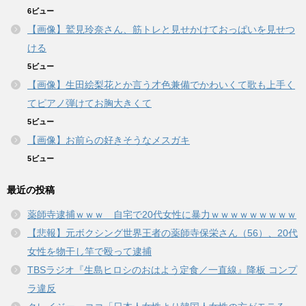
6ビュー
【画像】鷲見玲奈さん、筋トレと見せかけておっぱいを見せつ
ける
5ビュー
【画像】生田絵梨花とか言う才色兼備でかわいくて歌も上手く
てピアノ弾けてお胸大きくて
5ビュー
【画像】お前らの好きそうなメスガキ
5ビュー
最近の投稿
薬師寺逮捕ｗｗｗ 自宅で20代女性に暴力ｗｗｗｗｗｗｗｗｗ
【悲報】元ボクシング世界王者の薬師寺保栄さん（56）、20代
女性を物干し竿で殴って逮捕
TBSラジオ『生島ヒロシのおはよう定食／一直線』降板 コンプ
ラ違反