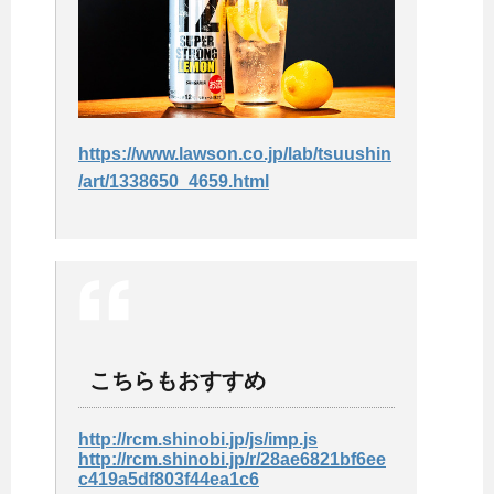
https://www.lawson.co.jp/lab/tsuushin
/art/1338650_4659.html
こちらもおすすめ
http://rcm.shinobi.jp/js/imp.js
http://rcm.shinobi.jp/r/28ae6821bf6ee
c419a5df803f44ea1c6