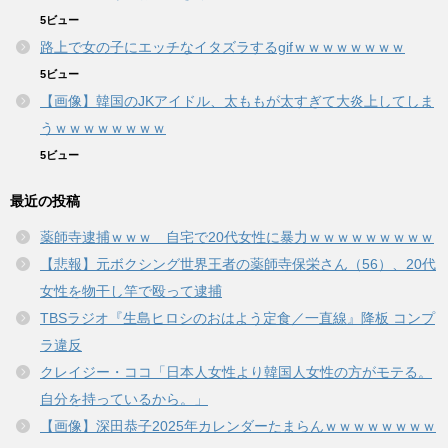
5ビュー
路上で女の子にエッチなイタズラするgifｗｗｗｗｗｗｗｗ
5ビュー
【画像】韓国のJKアイドル、太ももが太すぎて大炎上してしま
うｗｗｗｗｗｗｗｗ
5ビュー
最近の投稿
薬師寺逮捕ｗｗｗ 自宅で20代女性に暴力ｗｗｗｗｗｗｗｗｗ
【悲報】元ボクシング世界王者の薬師寺保栄さん（56）、20代
女性を物干し竿で殴って逮捕
TBSラジオ『生島ヒロシのおはよう定食／一直線』降板 コンプ
ラ違反
クレイジー・ココ「日本人女性より韓国人女性の方がモテる。
自分を持っているから。」
【画像】深田恭子2025年カレンダーたまらんｗｗｗｗｗｗｗｗ