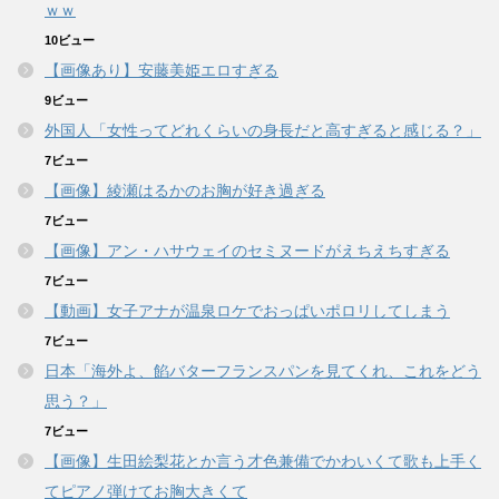
ｗｗ
10ビュー
【画像あり】安藤美姫エロすぎる
9ビュー
外国人「女性ってどれくらいの身長だと高すぎると感じる？」
7ビュー
【画像】綾瀬はるかのお胸が好き過ぎる
7ビュー
【画像】アン・ハサウェイのセミヌードがえちえちすぎる
7ビュー
【動画】女子アナが温泉ロケでおっぱいポロリしてしまう
7ビュー
日本「海外よ、餡バターフランスパンを見てくれ、これをどう
思う？」
7ビュー
【画像】生田絵梨花とか言う才色兼備でかわいくて歌も上手く
てピアノ弾けてお胸大きくて