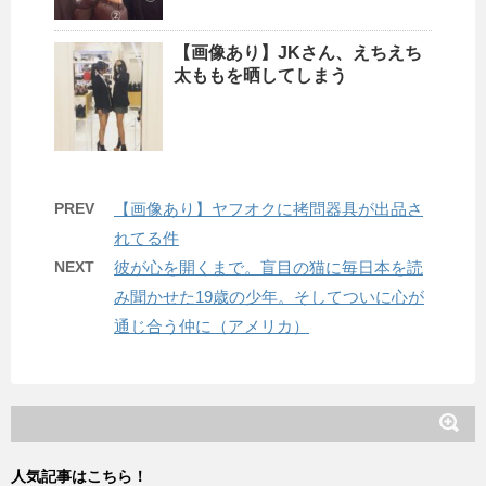
【画像あり】JKさん、えちえち
太ももを晒してしまう
PREV
【画像あり】ヤフオクに拷問器具が出品さ
れてる件
NEXT
彼が心を開くまで。盲目の猫に毎日本を読
み聞かせた19歳の少年。そしてついに心が
通じ合う仲に（アメリカ）
人気記事はこちら！