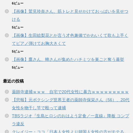
6ビュー
【画像】鷲見玲奈さん、筋トレと見せかけておっぱいを見せつ
ける
5ビュー
【画像】生田絵梨花とか言う才色兼備でかわいくて歌も上手く
てピアノ弾けてお胸大きくて
5ビュー
【画像】鷹さん、蜂さんが集めたハチミツを巣ごと奪う暴挙
5ビュー
最近の投稿
薬師寺逮捕ｗｗｗ 自宅で20代女性に暴力ｗｗｗｗｗｗｗｗｗ
【悲報】元ボクシング世界王者の薬師寺保栄さん（56）、20代
女性を物干し竿で殴って逮捕
TBSラジオ『生島ヒロシのおはよう定食／一直線』降板 コンプ
ラ違反
クレイジー・ココ「日本人女性より韓国人女性の方がモテる。