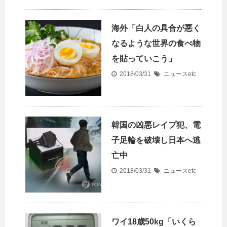
海外「白人の具合が悪く
なるような世界の食べ物
を貼っていこう」
2018/03/31
ニュースetc
韓国の凶悪レイプ犯、電
子足輪を破壊し日本へ逃
亡中
2018/03/31
ニュースetc
ワイ18歳50kg「いくら