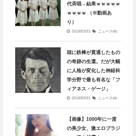
代斉唱→結果ｗｗｗｗｗ
ｗｗｗｗ （※動画あ
り）
2018/03/31
ニュースetc
頭に鉄棒が貫通したもの
の奇跡の生還。だが大幅
に人格が変化した神経科
学分野で最も有名な「フ
ィアネス・ゲージ」
2018/03/31
ニュースetc
【画像】1000年に一度
の美少女、激エロブラジ