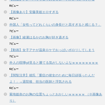
8ビュー
【画像あり】安藤美姫エロすぎる
8ビュー
外国人「女性ってどれくらいの身長だと高すぎると感じる？」
7ビュー
【画像】綾瀬はるかのお胸が好き過ぎる
7ビュー
【動画】女子アナが温泉ロケでおっぱいポロリしてしまう
7ビュー
外人の喧嘩gif見ると勝てる気がしないよなｗｗｗｗｗｗｗｗ
6ビュー
【閲覧注意】彼氏「重症の彼女のために毎日頑張ったんだ
よ！」→退院後、担当の医師と浮気される
6ビュー
菊地姫奈のお胸の位置ちょっとおかしいｗｗｗｗｗ （※画像あ
り）