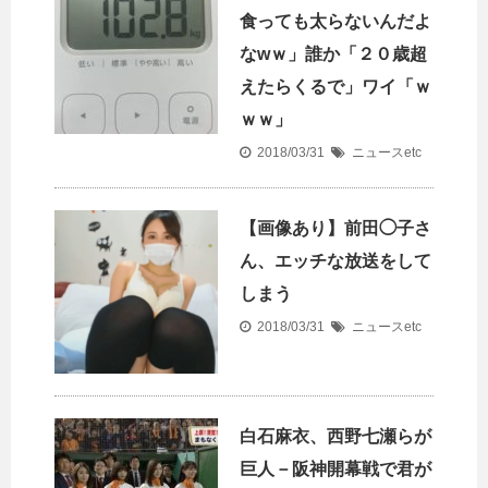
食っても太らないんだよ
なwｗ」誰か「２０歳超
えたらくるで」ワイ「ｗ
ｗｗ」
2018/03/31
ニュースetc
【画像あり】前田◯子さ
ん、エッチな放送をして
しまう
2018/03/31
ニュースetc
白石麻衣、西野七瀬らが
巨人－阪神開幕戦で君が