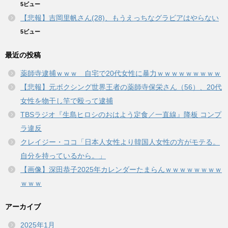
5ビュー
【悲報】吉岡里帆さん(28)、もうえっちなグラビアはやらない
5ビュー
最近の投稿
薬師寺逮捕ｗｗｗ 自宅で20代女性に暴力ｗｗｗｗｗｗｗｗｗ
【悲報】元ボクシング世界王者の薬師寺保栄さん（56）、20代
女性を物干し竿で殴って逮捕
TBSラジオ『生島ヒロシのおはよう定食／一直線』降板 コンプ
ラ違反
クレイジー・ココ「日本人女性より韓国人女性の方がモテる。
自分を持っているから。」
【画像】深田恭子2025年カレンダーたまらんｗｗｗｗｗｗｗｗ
ｗｗｗ
アーカイブ
2025年1月