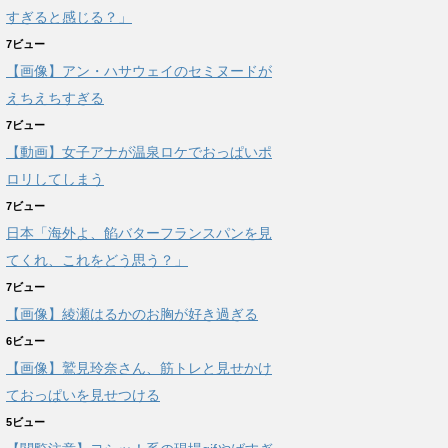
すぎると感じる？」
7ビュー
【画像】アン・ハサウェイのセミヌードが
えちえちすぎる
7ビュー
【動画】女子アナが温泉ロケでおっぱいポ
ロリしてしまう
7ビュー
日本「海外よ、餡バターフランスパンを見
てくれ、これをどう思う？」
7ビュー
【画像】綾瀬はるかのお胸が好き過ぎる
6ビュー
【画像】鷲見玲奈さん、筋トレと見せかけ
ておっぱいを見せつける
5ビュー