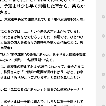
。予定より少し早く到着した車から、柔らか
さま。
は、東京都中央区で開催されている「現代女流書100人展」
席になるのでは……』という懸念の声も上がっていまし
なったときは胸をなでおろしました。会場では、ひとつひ
、万葉集の防人を送る母の気持ちを歌った作品などに、興
担当記者）
を与えた“前代未聞”の発表があった。眞子さまと国際基督教
んとの“ご婚約、ご結婚延期”である。
は、高校生の時までおよそ10年にわたって、眞子さまに
て、柳澤さんが「ご婚約の期間が長ければ長いほど、お幸
子さまは「ありがとうございます」と笑顔を見せたとい
舞いに「気になる点があった」と語るのは皇室ジャーナリ
と、眞子さまは手を前に組んで、しきりに右手を隠されて