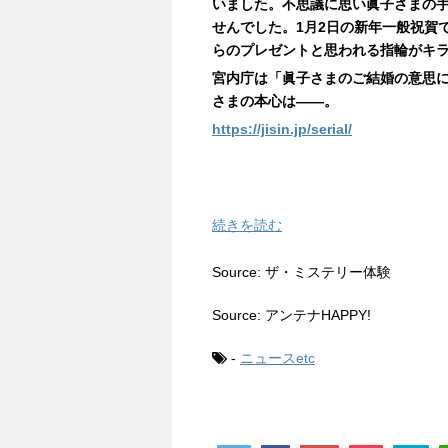
いました。不思議に思い眞子さまの
せんでした。1月2日の新年一般祝賀
らのプレゼントと思われる指輪がキ
宮内庁は「眞子さまのご結婚の意思
さまの本心は――。
https://jisin.jp/serial/
続きを読む
Source: ザ・ミステリー体験
Source: アンテナHAPPY!
-
ニュースetc