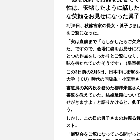
性は、安堵したように話した
な笑顔をお見せになった眞子
2月9日、秋篠宮家の長女・眞子さま
をご覧になった。
「実は直前まで『もしかしたらご欠
た。ですので、会場に姿をお見せに
とつの作品をしっかりとご覧になり
味を持たれていたそうです」（皇室
この3日前の2月6日、日本中に衝撃
大学（ICU）時代の同級生・小室圭さ
書道展の案内役を務めた柳澤朱篁さん
書道を教えていた。結婚延期につい
せがきますよ」と語りかけると、眞
う。
しかし、この日の眞子さまのお振る
スト。
「展覧会をご覧になっている間ずっ