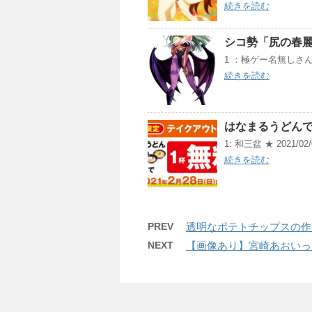
続きを読む
シコ勢「尻の春
1 ：極ゲー名無しさん：201
続きを読む
はなまるうどんで
1: 和三盆 ★ 2021/02/0
続きを読む
PREV
透明なポテトチップスの作
NEXT
【画像あり】宮崎あおいっ