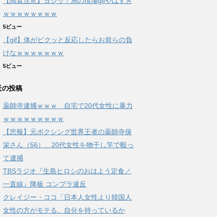
【閲覧注意】ヨシッ！系の現場gifやばすぎ
ｗｗｗｗｗｗｗｗ
5ビュー
【gif】体がビクッと反応したらお前らの負
けなｗｗｗｗｗｗｗ
5ビュー
近の投稿
薬師寺逮捕ｗｗｗ 自宅で20代女性に暴力
ｗｗｗｗｗｗｗｗｗ
【悲報】元ボクシング世界王者の薬師寺保
栄さん（56）、20代女性を物干し竿で殴っ
て逮捕
TBSラジオ『生島ヒロシのおはよう定食／
一直線』降板 コンプラ違反
クレイジー・ココ「日本人女性より韓国人
女性の方がモテる。自分を持っているか