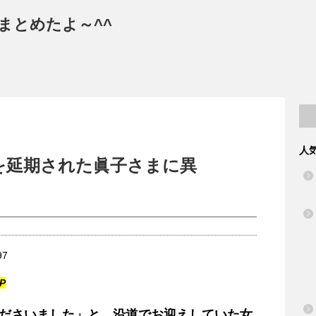
まとめたよ～^^
人
を延期された眞子さまに異
P
ださいました」と、沿道でお迎えしていた女